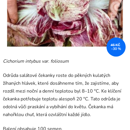
46 KČ
–30 %
Cichorium intybus var. foliosum
Odrůda salátové čekanky roste do pěkných kulatých
žíhaných hlávek, které dosáhneme tím, že zajistíme, aby
rozdíl mezi noční a denní teplotou byl 8–10 °C. Ke klíčení
čekanka potřebuje teplotu alespoň 20 °C. Tato odrůda je
odolná vůči praskání a vybíhání do květu. Čekanka má
nahořklou chuť, která ozvláštní každé jídlo.
Balení obsahuje 100 semen.