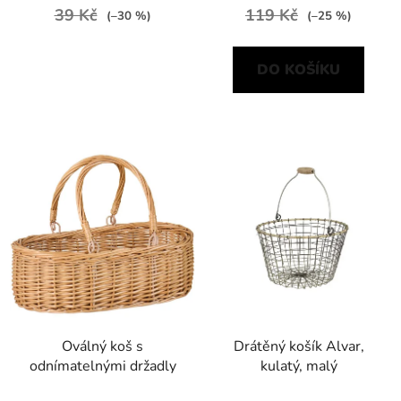
39 Kč
119 Kč
(–30 %)
(–25 %)
DO KOŠÍKU
Oválný koš s
Drátěný košík Alvar,
odnímatelnými držadly
kulatý, malý