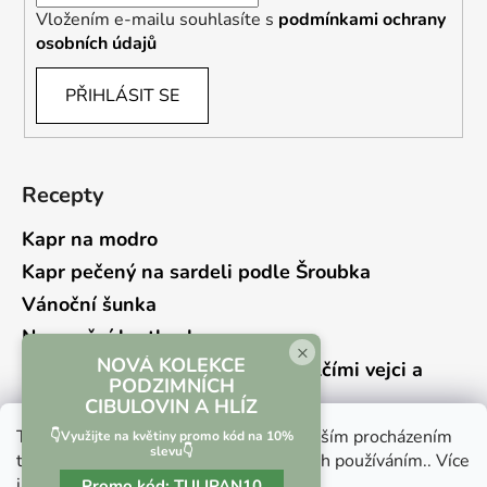
Vložením e-mailu souhlasíte s
podmínkami ochrany
osobních údajů
PŘIHLÁSIT SE
Recepty
Kapr na modro
Kapr pečený na sardeli podle Šroubka
Vánoční šunka
Novoroční hrstkovka
×
NOVÁ KOLEKCE
Lehký bramborový salát s křepelčími vejci a
PODZIMNÍCH
kyselou okurkou
CIBULOVIN A HLÍZ
Tento web používá soubory cookie. Dalším procházením
👇Využijte na květiny promo kód na 10%
slevu👇
tohoto webu vyjadřujete souhlas s jejich používáním.. Více
informací
zde
.
Promo kód:
TULIPAN10