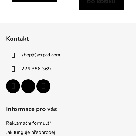
DO KOŠÍKU
Z
á
Kontakt
p
a
shop
@
scrptd.com
t
í
226 886 369
Informace pro vás
Reklamační formulář
Jak funguje předprodej