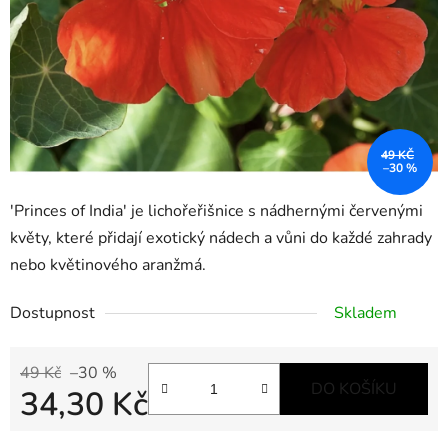
49 KČ
–30 %
'Princes of India' je lichořeřišnice s nádhernými červenými
květy, které přidají exotický nádech a vůni do každé zahrady
nebo květinového aranžmá.
Dostupnost
Skladem
49 Kč
–30 %
DO KOŠÍKU
34,30 Kč
Měrná cena: