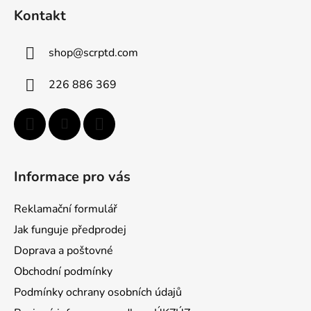
á
Kontakt
p
a
shop
@
scrptd.com
t
í
226 886 369
Informace pro vás
Reklamační formulář
Jak funguje předprodej
Doprava a poštovné
Obchodní podmínky
Podmínky ochrany osobních údajů