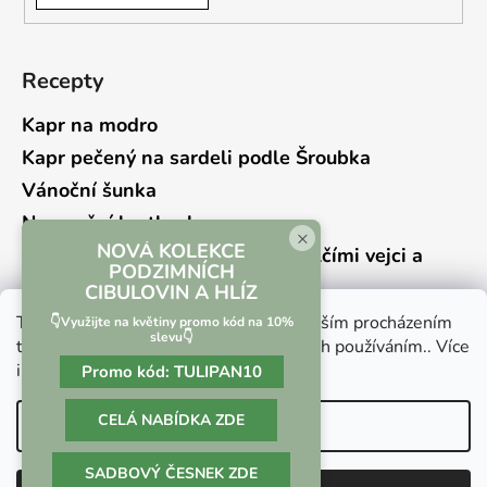
Recepty
Kapr na modro
Kapr pečený na sardeli podle Šroubka
Vánoční šunka
Novoroční hrstkovka
×
NOVÁ KOLEKCE
Lehký bramborový salát s křepelčími vejci a
PODZIMNÍCH
kyselou okurkou
CIBULOVIN A HLÍZ
Tento web používá soubory cookie. Dalším procházením
👇Využijte na květiny promo kód na 10%
slevu👇
tohoto webu vyjadřujete souhlas s jejich používáním.. Více
informací
zde
.
Promo kód:
TULIPAN10
Vrácení zboží a reklamace
Kontaktní formulář
CELÁ NABÍDKA ZDE
Nastavení
SADBOVÝ ČESNEK ZDE
Vytvořil Shoptet