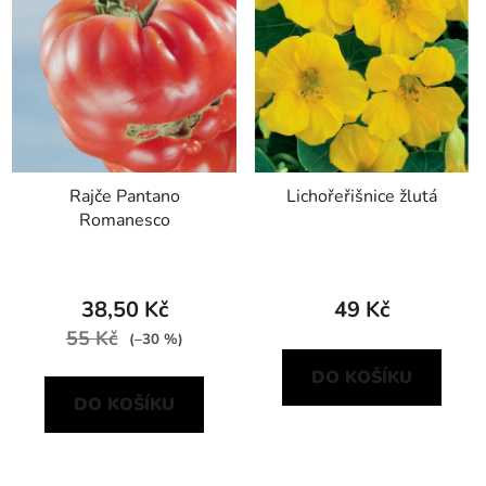
Rajče Pantano
Lichořeřišnice žlutá
Romanesco
38,50 Kč
49 Kč
55 Kč
(–30 %)
DO KOŠÍKU
DO KOŠÍKU