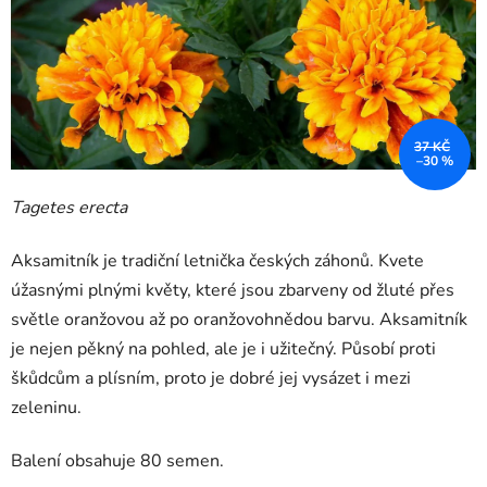
37 KČ
–30 %
Tagetes erecta
Aksamitník je tradiční letnička českých záhonů. Kvete
úžasnými plnými květy, které jsou zbarveny od žluté přes
světle oranžovou až po oranžovohnědou barvu. Aksamitník
je nejen pěkný na pohled, ale je i užitečný. Působí proti
škůdcům a plísním, proto je dobré jej vysázet i mezi
zeleninu.
Balení obsahuje 80 semen.