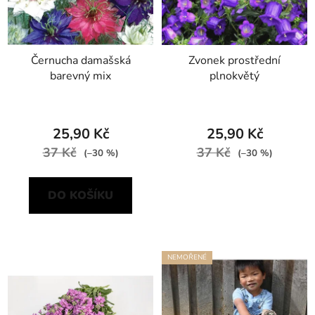
Černucha damašská
Zvonek prostřední
barevný mix
plnokvětý
25,90 Kč
25,90 Kč
37 Kč
37 Kč
(–30 %)
(–30 %)
DO KOŠÍKU
NEMOŘENÉ