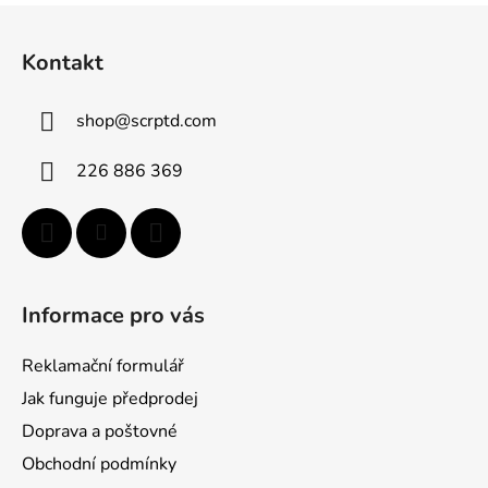
Z
á
Kontakt
p
a
shop
@
scrptd.com
t
í
226 886 369
Informace pro vás
Reklamační formulář
Jak funguje předprodej
Doprava a poštovné
Obchodní podmínky