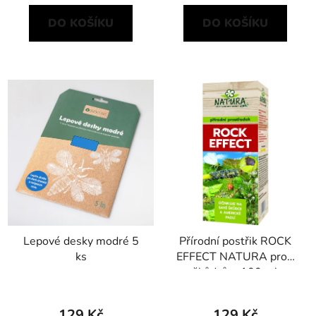
DO KOŠÍKU
DO KOŠÍKU
Lepové desky modré 5
Přírodní postřik ROCK
ks
EFFECT NATURA proti
škůdcům 100 ml
129 Kč
129 Kč