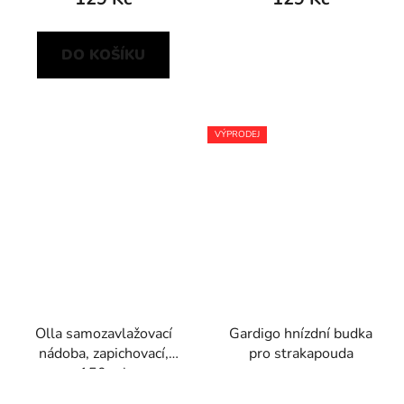
DO KOŠÍKU
VÝPRODEJ
Olla samozavlažovací
Gardigo hnízdní budka
nádoba, zapichovací,
pro strakapouda
150 ml