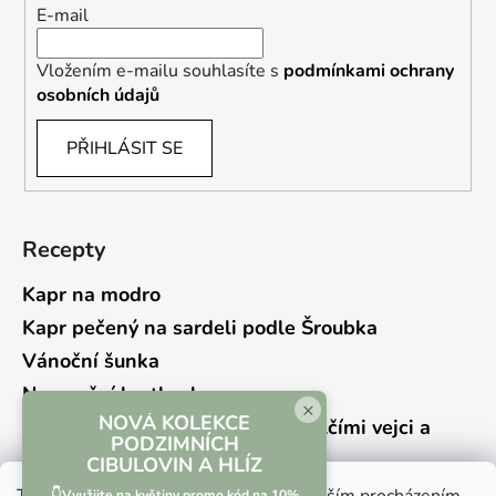
E-mail
Vložením e-mailu souhlasíte s
podmínkami ochrany
osobních údajů
PŘIHLÁSIT SE
Recepty
Kapr na modro
Kapr pečený na sardeli podle Šroubka
Vánoční šunka
Novoroční hrstkovka
×
NOVÁ KOLEKCE
Lehký bramborový salát s křepelčími vejci a
PODZIMNÍCH
kyselou okurkou
CIBULOVIN A HLÍZ
👇Využijte na květiny promo kód na 10%