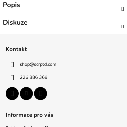
Popis
Diskuze
Z
á
Kontakt
p
a
shop
@
scrptd.com
t
í
226 886 369
Informace pro vás