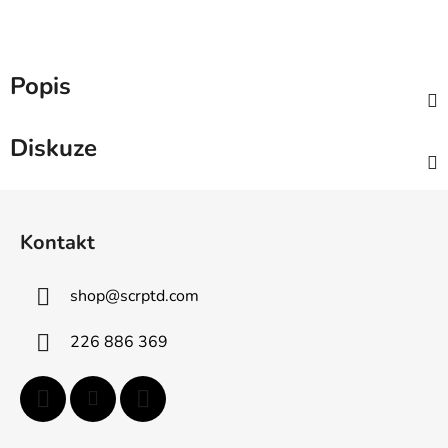
Popis
Diskuze
Z
á
Kontakt
p
a
shop
@
scrptd.com
t
í
226 886 369