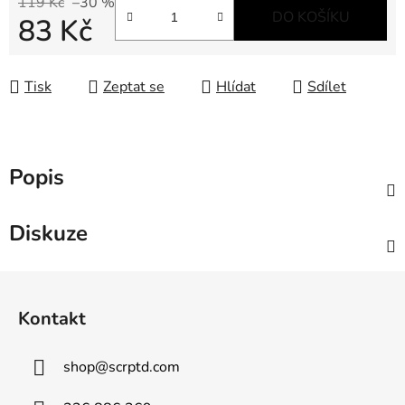
119 Kč
–30 %
DO KOŠÍKU
83 Kč
Měrná cena:
Tisk
Zeptat se
Hlídat
Sdílet
Popis
Diskuze
Z
á
Kontakt
p
a
shop
@
scrptd.com
t
í