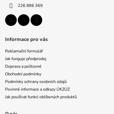
í
226 886 369
Informace pro vás
Reklamační formulář
Jak funguje předprodej
Doprava a poštovné
Obchodní podmínky
Podmínky ochrany osobních údajů
Povinné informace a odkazy ÚKZÚZ
Jak používat funkci oblíbených produktů
O nás