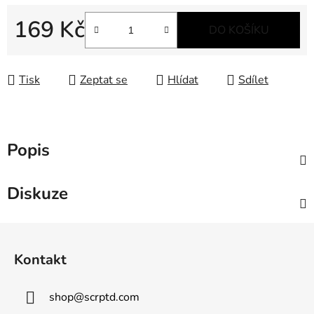
169 Kč
DO KOŠÍKU
Měrná cena:
Tisk
Zeptat se
Hlídat
Sdílet
Popis
Diskuze
Z
á
Kontakt
p
a
shop
@
scrptd.com
t