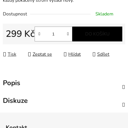
každý pokácený strom vysadí nový.
Dostupnost
Skladem
299 Kč
DO KOŠÍKU
Měrná cena:
Tisk
Zeptat se
Hlídat
Sdílet
Popis
Diskuze
Z
á
Kontakt