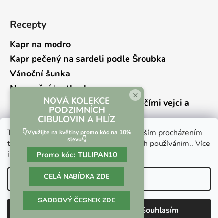
Recepty
Kapr na modro
Kapr pečený na sardeli podle Šroubka
Vánoční šunka
Novoroční hrstkovka
×
NOVÁ KOLEKCE
Lehký bramborový salát s křepelčími vejci a
PODZIMNÍCH
kyselou okurkou
CIBULOVIN A HLÍZ
Tento web používá soubory cookie. Dalším procházením
👇Využijte na květiny promo kód na 10%
slevu👇
tohoto webu vyjadřujete souhlas s jejich používáním.. Více
informací
zde
.
Promo kód:
TULIPAN10
Vrácení zboží a reklamace
Kontaktní formulář
CELÁ NABÍDKA ZDE
Nastavení
SADBOVÝ ČESNEK ZDE
Vytvořil Shoptet
Odmítnout
Souhlasím
Copyright 2026
Culina Botanica
. Všechna práva