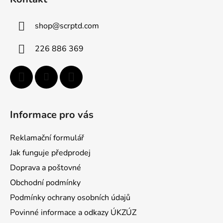
p
a
shop
@
scrptd.com
t
í
226 886 369
Informace pro vás
Reklamační formulář
Jak funguje předprodej
Doprava a poštovné
Obchodní podmínky
Podmínky ochrany osobních údajů
Povinné informace a odkazy ÚKZÚZ