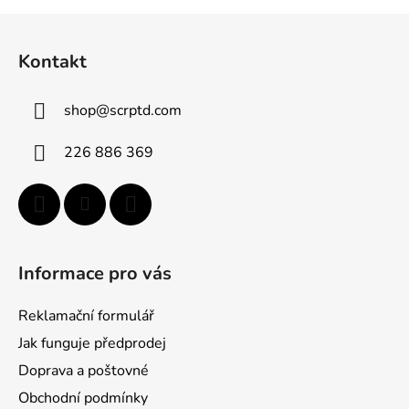
Z
á
Kontakt
p
a
shop
@
scrptd.com
t
í
226 886 369
Informace pro vás
Reklamační formulář
Jak funguje předprodej
Doprava a poštovné
Obchodní podmínky