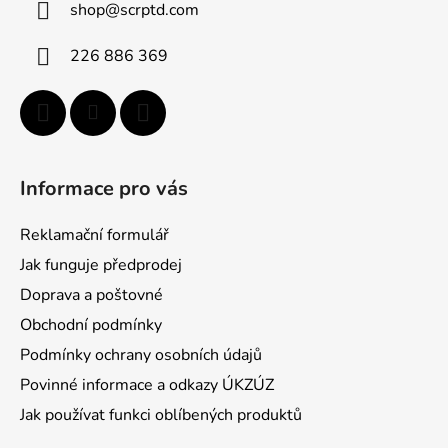
shop
@
scrptd.com
t
í
226 886 369
Informace pro vás
Reklamační formulář
Jak funguje předprodej
Doprava a poštovné
Obchodní podmínky
Podmínky ochrany osobních údajů
Povinné informace a odkazy ÚKZÚZ
Jak používat funkci oblíbených produktů