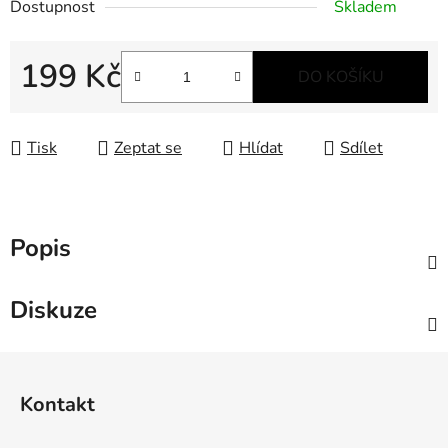
Dostupnost
Skladem
199 Kč
DO KOŠÍKU
Měrná cena:
Tisk
Zeptat se
Hlídat
Sdílet
Popis
Diskuze
Z
á
Kontakt
p
a