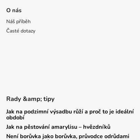
O nás
Náš příběh
Časté dotazy
Rady &amp; tipy
Jak na podzimní výsadbu růží a proč to je ideální
období
Jak na pěstování amarylisu – hvězdníků
Není borůvka jako borůvka, průvodce odrůdami