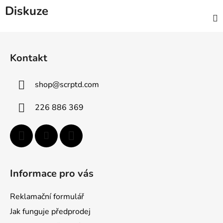
Diskuze
Z
á
Kontakt
p
a
shop
@
scrptd.com
t
í
226 886 369
Informace pro vás
Reklamační formulář
Jak funguje předprodej