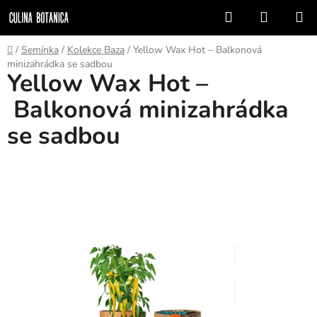
Přejít
Hledat
NÁKUP
na
KOŠÍK
obsah
Domů
/
Semínka
/
Kolekce Baza
/
Yellow Wax Hot – Balkonová
minizahrádka se sadbou
Yellow Wax Hot –
Balkonová minizahrádka
se sadbou