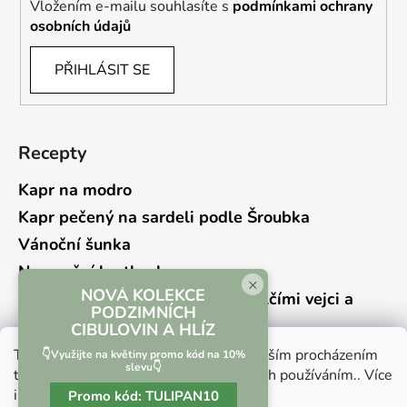
Vložením e-mailu souhlasíte s
podmínkami ochrany
osobních údajů
PŘIHLÁSIT SE
Recepty
Kapr na modro
Kapr pečený na sardeli podle Šroubka
Vánoční šunka
Novoroční hrstkovka
×
NOVÁ KOLEKCE
Lehký bramborový salát s křepelčími vejci a
PODZIMNÍCH
kyselou okurkou
CIBULOVIN A HLÍZ
Tento web používá soubory cookie. Dalším procházením
👇Využijte na květiny promo kód na 10%
slevu👇
tohoto webu vyjadřujete souhlas s jejich používáním.. Více
informací
zde
.
Promo kód:
TULIPAN10