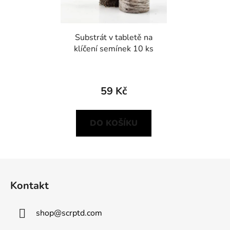
Substrát v tabletě na
klíčení semínek 10 ks
59 Kč
DO KOŠÍKU
Z
á
Kontakt
p
a
shop
@
scrptd.com
t