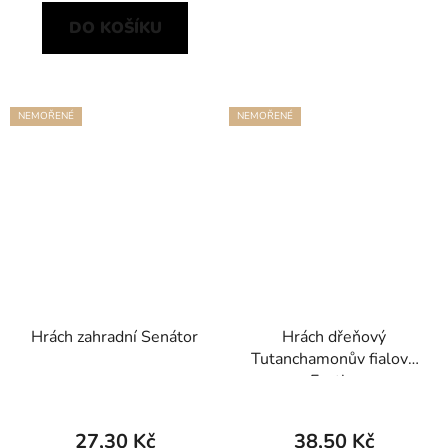
DO KOŠÍKU
NEMOŘENÉ
NEMOŘENÉ
Hrách zahradní Senátor
Hrách dřeňový
Tutanchamonův fialový
Ezetha
27,30 Kč
38,50 Kč