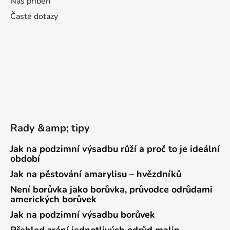
Náš příběh
Časté dotazy
Rady &amp; tipy
Jak na podzimní výsadbu růží a proč to je ideální
období
Jak na pěstování amarylisu – hvězdníků
Není borůvka jako borůvka, průvodce odrůdami
amerických borůvek
Jak na podzimní výsadbu borůvek
Přehled zrání jednotlivých odrůd malin