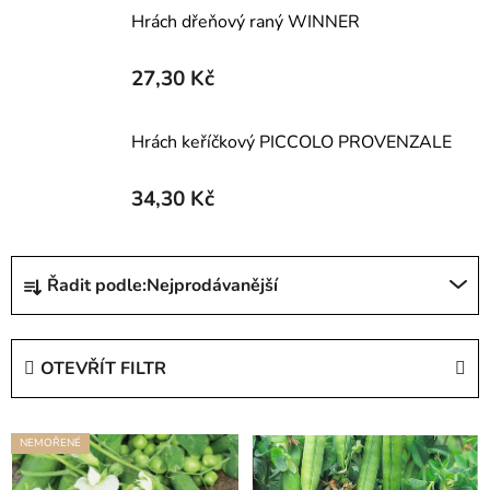
Hrách dřeňový raný WINNER
27,30 Kč
Hrách keříčkový PICCOLO PROVENZALE
34,30 Kč
Ř
Řadit podle:
Nejprodávanější
a
z
e
OTEVŘÍT FILTR
n
í
V
p
NEMOŘENÉ
ý
r