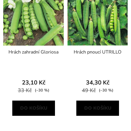
p
o
i
d
s
u
p
k
r
t
o
ů
d
Hrách zahradní Gloriosa
Hrách pnoucí UTRILLO
u
k
t
ů
23,10 Kč
34,30 Kč
33 Kč
49 Kč
(–30 %)
(–30 %)
DO KOŠÍKU
DO KOŠÍKU