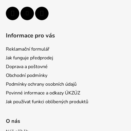
v
k
y
v
ý
Informace pro vás
p
i
Reklamační formulář
s
u
Jak funguje předprodej
Doprava a poštovné
Obchodní podmínky
Podmínky ochrany osobních údajů
Povinné informace a odkazy ÚKZÚZ
Jak používat funkci oblíbených produktů
O nás