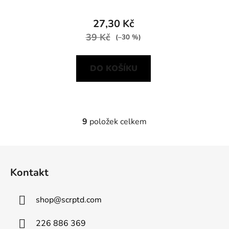
27,30 Kč
39 Kč
(–30 %)
DO KOŠÍKU
9
položek celkem
O
v
l
Z
á
á
d
Kontakt
p
a
a
c
shop
@
scrptd.com
t
í
p
í
226 886 369
r