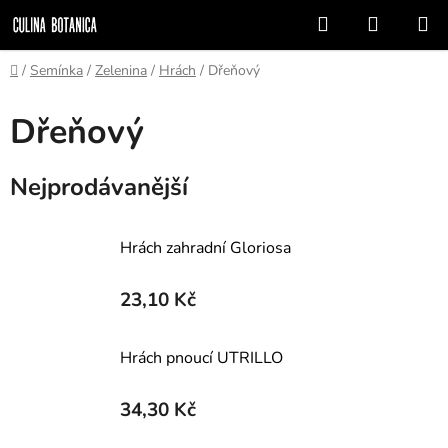
Přejít
Hledat
NÁKUP
na
KOŠÍK
obsah
Domů
/
Semínka
/
Zelenina
/
Hrách
/
Dřeňový
Dřeňový
Nejprodávanější
Hrách zahradní Gloriosa
23,10 Kč
Hrách pnoucí UTRILLO
34,30 Kč