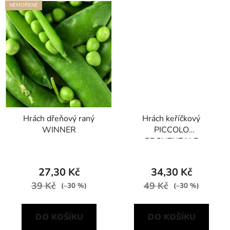
NEMOŘENÉ
Hrách dřeňový raný
Hrách keříčkový
WINNER
PICCOLO
PROVENZALE
27,30 Kč
34,30 Kč
39 Kč
49 Kč
(–30 %)
(–30 %)
DO KOŠÍKU
DO KOŠÍKU