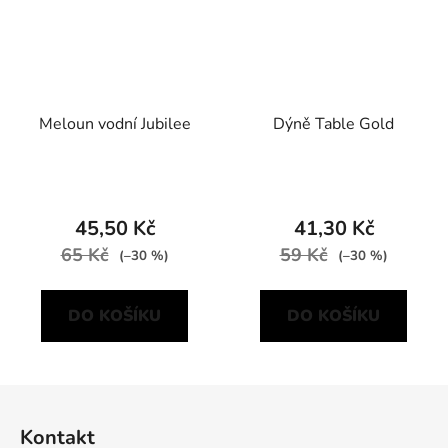
Meloun vodní Jubilee
Dýně Table Gold
45,50 Kč
41,30 Kč
65 Kč
59 Kč
(–30 %)
(–30 %)
DO KOŠÍKU
DO KOŠÍKU
Z
á
Kontakt