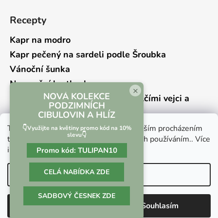
Recepty
Kapr na modro
Kapr pečený na sardeli podle Šroubka
Vánoční šunka
Novoroční hrstkovka
×
NOVÁ KOLEKCE
Lehký bramborový salát s křepelčími vejci a
PODZIMNÍCH
kyselou okurkou
CIBULOVIN A HLÍZ
Tento web používá soubory cookie. Dalším procházením
👇Využijte na květiny promo kód na 10%
slevu👇
tohoto webu vyjadřujete souhlas s jejich používáním.. Více
informací
zde
.
Promo kód:
TULIPAN10
Vrácení zboží a reklamace
Kontaktní formulář
CELÁ NABÍDKA ZDE
Nastavení
SADBOVÝ ČESNEK ZDE
Vytvořil Shoptet
Odmítnout
Souhlasím
Copyright 2026
Culina Botanica
. Všechna práva