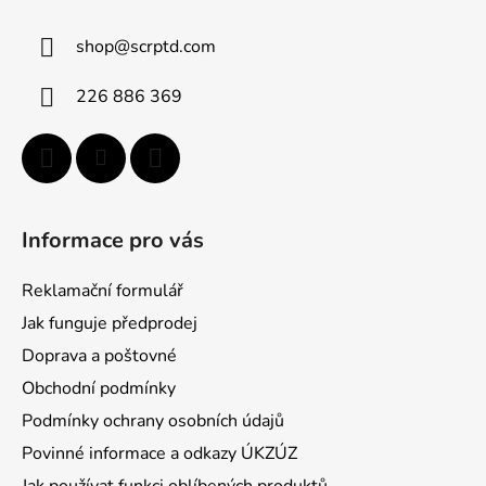
p
a
shop
@
scrptd.com
t
í
226 886 369
Informace pro vás
Reklamační formulář
Jak funguje předprodej
Doprava a poštovné
Obchodní podmínky
Podmínky ochrany osobních údajů
Povinné informace a odkazy ÚKZÚZ