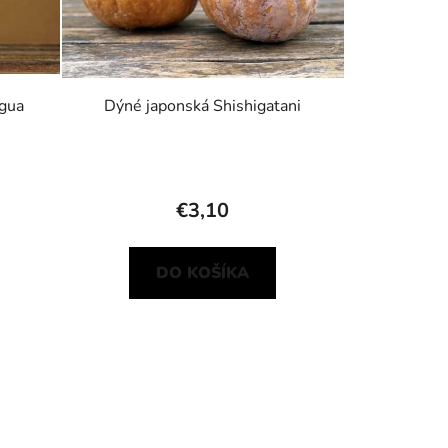
ggua
Dýné japonská Shishigatani
€3,10
DO KOŠÍKA