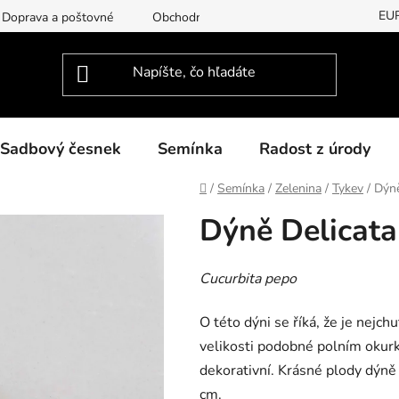
EU
Doprava a poštovné
Obchodní podmínky
Podmínky ochran
Sadbový česnek
Semínka
Radost z úrody
Domov
/
Semínka
/
Zelenina
/
Tykev
/
Dýně
Dýně Delicata
Cucurbita pepo
O této dýni se říká, že je nejch
velikosti podobné polním okur
dekorativní. Krásné plody dýně 
cm.