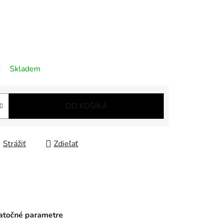
Skladem
DO KOŠÍKA
Strážiť
Zdieľať
točné parametre