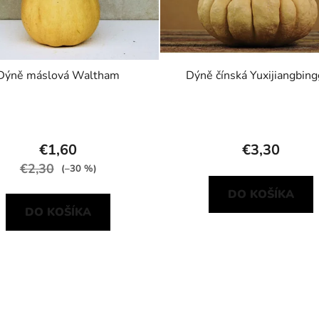
Dýně máslová Waltham
Dýně čínská Yuxijiangbin
€1,60
€3,30
€2,30
(–30 %)
DO KOŠÍKA
DO KOŠÍKA