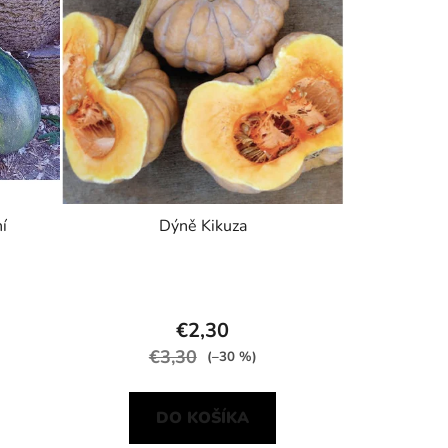
í
Dýně Kikuza
€2,30
€3,30
(–30 %)
DO KOŠÍKA