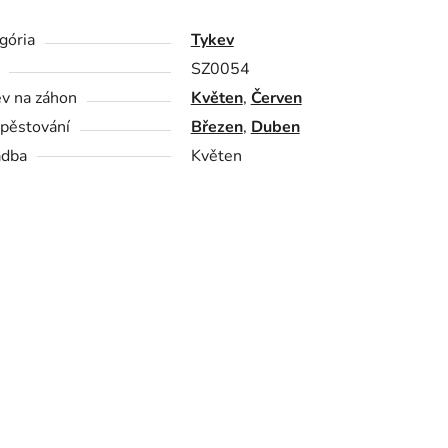
gória
Tykev
SZ0054
v na záhon
Květen
,
Červen
pěstování
Březen
,
Duben
adba
Květen