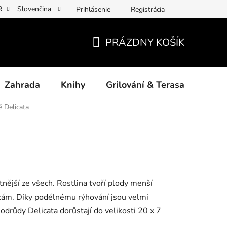
R
Slovenčina
Prihlásenie
Registrácia
y osobních údajů
Povinné informace a odkazy ÚKZÚZ
Jak p
PRÁZDNY KOŠÍK
NÁKUPNÝ
KOŠÍK
Zahrada
Knihy
Grilování & Terasa
Dárk
 Delicata
utnější ze všech. Rostlina tvoří plody menší
kám. Díky podélnému rýhování jsou velmi
odrůdy Delicata dorůstají do velikosti 20 x 7