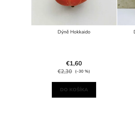
Dýně Hokkaido
€1,60
€2,30
(–30 %)
DO KOŠÍKA