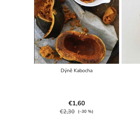
Dýně Kabocha
€1,60
€2,30
(–30 %)