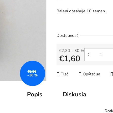
Balení obsahuje 10 semen.
Dostupnosť
€2,30
–30 %
€1,60
Jednotková cena:
€2,30
Tlač
Opýtať sa
–30 %
Popis
Diskusia
Doda