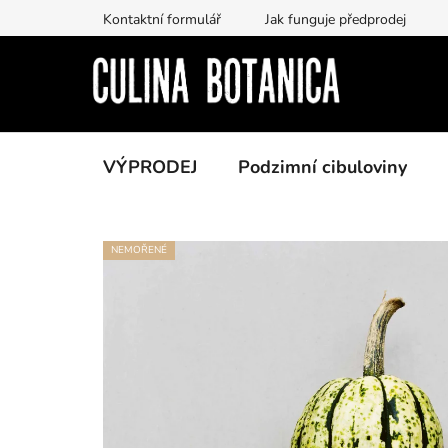
Prejsť
Kontaktní formulář
Jak funguje předprodej
na
obsah
VÝPRODEJ
Podzimní cibuloviny
NEMOŘENÉ