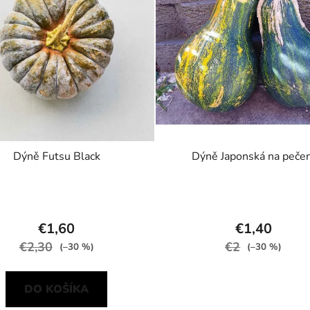
Dýně Futsu Black
Dýně Japonská na pečen
€1,60
€1,40
€2,30
€2
(–30 %)
(–30 %)
DO KOŠÍKA