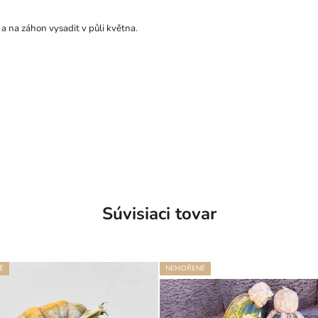
 na záhon vysadit v půli května.
Súvisiaci tovar
É
NEMOŘENÉ