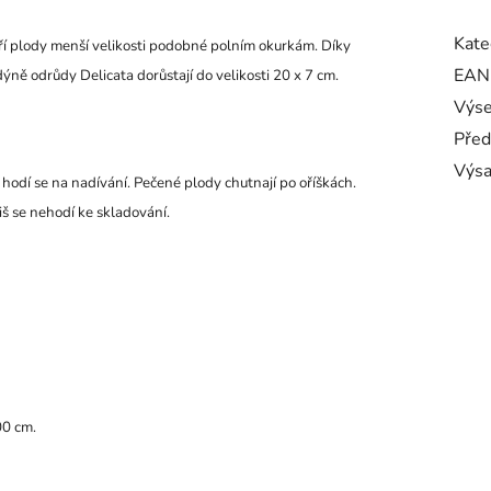
Kate
tvoří plody menší velikosti podobné polním okurkám. Díky
EAN
ýně odrůdy Delicata dorůstají do velikosti 20 x 7 cm.
Výse
Před
Výs
 hodí se na nadívání.
Pečené plody chutnají po oříškách.
iš se nehodí ke skladování.
00 cm.