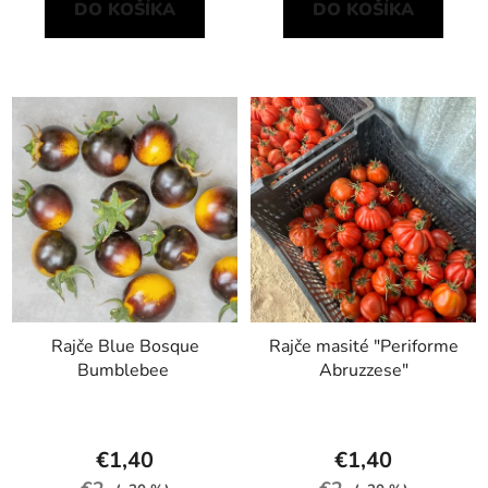
DO KOŠÍKA
DO KOŠÍKA
Rajče Blue Bosque
Rajče masité "Periforme
Bumblebee
Abruzzese"
€1,40
€1,40