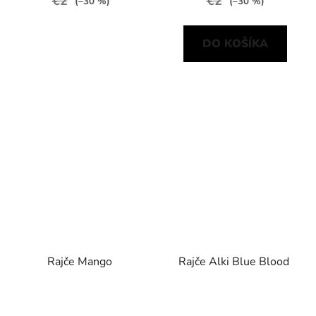
€2
€2
(–30 %)
(–30 %)
DO KOŠÍKA
Rajče Mango
Rajče Alki Blue Blood