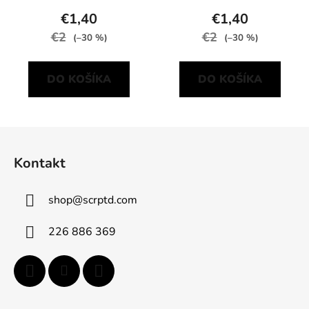
€1,40
€1,40
€2
€2
(–30 %)
(–30 %)
DO KOŠÍKA
DO KOŠÍKA
Z
á
Kontakt
p
ä
shop
@
scrptd.com
t
i
226 886 369
e