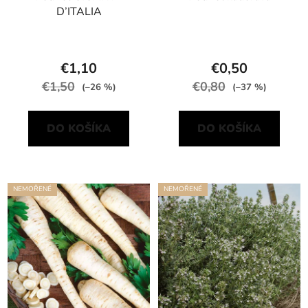
D’ITALIA
€1,10
€0,50
€1,50
€0,80
(–26 %)
(–37 %)
DO KOŠÍKA
DO KOŠÍKA
NEMOŘENÉ
NEMOŘENÉ