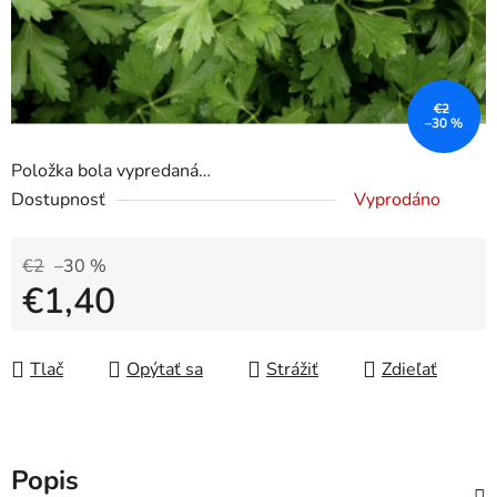
€2
–30 %
Položka bola vypredaná…
Dostupnosť
Vyprodáno
€2
–30 %
€1,40
Jednotková cena:
Tlač
Opýtať sa
Strážiť
Zdieľať
Popis