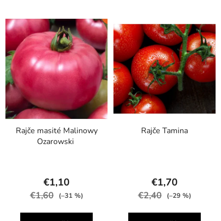
Rajče masité Malinowy
Rajče Tamina
Ozarowski
€1,10
€1,70
€1,60
€2,40
(–31 %)
(–29 %)