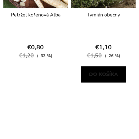
Petržel kořenová Alba
Tymián obecný
€0,80
€1,10
€1,20
€1,50
(–33 %)
(–26 %)
DO KOŠÍKA