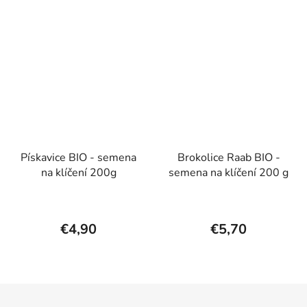
Pískavice BIO - semena
Brokolice Raab BIO -
na klíčení 200g
semena na klíčení 200 g
€4,90
€5,70
Z