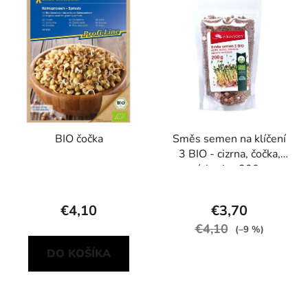
BIO čočka
Směs semen na klíčení
3 BIO - cizrna, čočka,
pískavice 200 g
€4,10
€3,70
€4,10
(–9 %)
DO KOŠÍKA