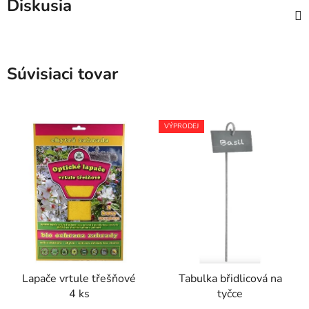
Diskusia
Súvisiaci tovar
VÝPRODEJ
Lapače vrtule třešňové
Tabulka břidlicová na
4 ks
tyčce