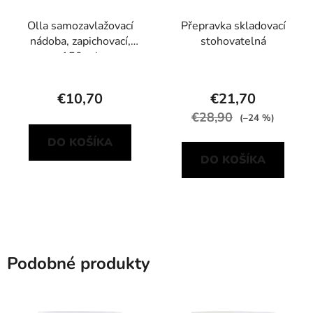
Olla samozavlažovací
Přepravka skladovací
nádoba, zapichovací,
stohovatelná
150 ml
€10,70
€21,70
€28,90
(–24 %)
DO KOŠÍKA
DO KOŠÍKA
Podobné produkty