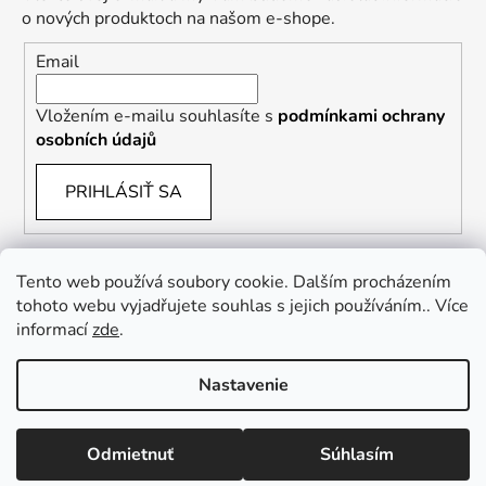
o nových produktoch na našom e-shope.
Email
Vložením e-mailu souhlasíte s
podmínkami ochrany
osobních údajů
PRIHLÁSIŤ SA
Tento web používá soubory cookie. Dalším procházením
tohoto webu vyjadřujete souhlas s jejich používáním.. Více
informací
zde
.
Vrácení zboží a reklamace
Kontaktní formulář
Nastavenie
Vytvoril Shoptet
Odmietnuť
Súhlasím
Copyright 2026
Culina Botanica
. Všetky práva
vyhradené.