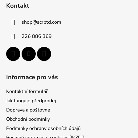
á
Kontakt
p
ä
shop
@
scrptd.com
t
i
226 886 369
e
Informace pro vás
Kontaktní formulář
Jak funguje předprodej
Doprava a poštovné
Obchodní podmínky
Podmínky ochrany osobních údajů
Povinné informace a odkazy ÚKZÚZ