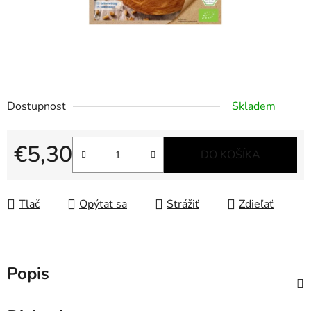
Dostupnosť
Skladem
€5,30
DO KOŠÍKA
Jednotková cena:
Tlač
Opýtať sa
Strážiť
Zdieľať
Popis