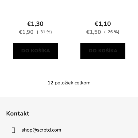
€1,30
€1,10
€1,90
€1,50
(–31 %)
(–26 %)
DO KOŠÍKA
DO KOŠÍKA
12
položiek celkom
O
v
l
Z
á
á
d
Kontakt
p
a
ä
c
shop
@
scrptd.com
t
i