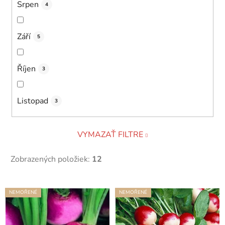
Srpen
4
Září
5
Říjen
3
Listopad
3
VYMAZAŤ FILTRE
Zobrazených položiek:
12
V
NEMOŘENÉ
NEMOŘENÉ
ý
p