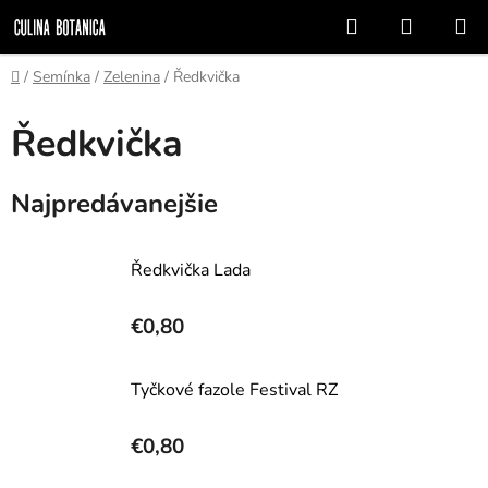
Prejsť
Hľadať
NÁKUP
na
KOŠÍK
obsah
Domov
/
Semínka
/
Zelenina
/
Ředkvička
Ředkvička
Najpredávanejšie
Ředkvička Lada
€0,80
Tyčkové fazole Festival RZ
€0,80