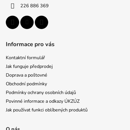
e
i
226 886 369
p
e
r
v
k
y
v
Informace pro vás
ý
p
Kontaktní formulář
i
s
Jak funguje předprodej
u
Doprava a poštovné
Obchodní podmínky
Podmínky ochrany osobních údajů
Povinné informace a odkazy ÚKZÚZ
Jak používat funkci oblíbených produktů
O nás