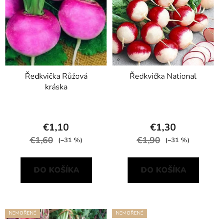
i
s
p
r
o
d
Ředkvička Růžová
Ředkvička National
u
kráska
k
t
o
€1,10
€1,30
v
€1,60
€1,90
(–31 %)
(–31 %)
DO KOŠÍKA
DO KOŠÍKA
NEMOŘENÉ
NEMOŘENÉ