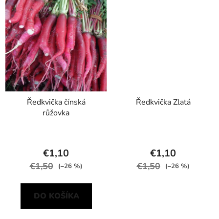
Ředkvička čínská
Ředkvička Zlatá
růžovka
€1,10
€1,10
€1,50
€1,50
(–26 %)
(–26 %)
DO KOŠÍKA