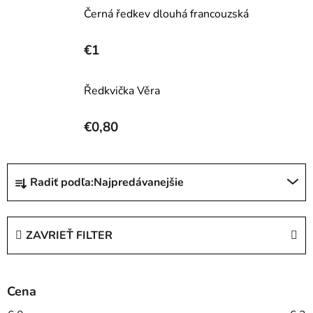
Černá ředkev dlouhá francouzská
€1
Ředkvička Věra
€0,80
R
Radiť podľa:
Najpredávanejšie
a
d
e
ZAVRIEŤ FILTER
n
i
e
Cena
p