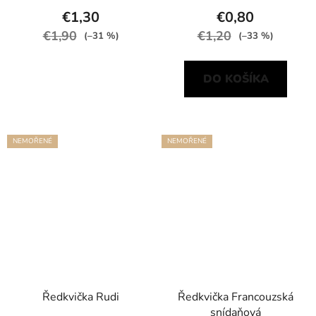
€1,30
€0,80
€1,90
€1,20
(–31 %)
(–33 %)
DO KOŠÍKA
NEMOŘENÉ
NEMOŘENÉ
Ředkvička Rudi
Ředkvička Francouzská
snídaňová