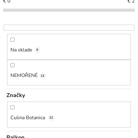
r
€
0
€
2
o
d
u
k
t
o
Na sklade
9
v
NEMOŘENÉ
12
Značky
Culina Botanica
12
Balkon