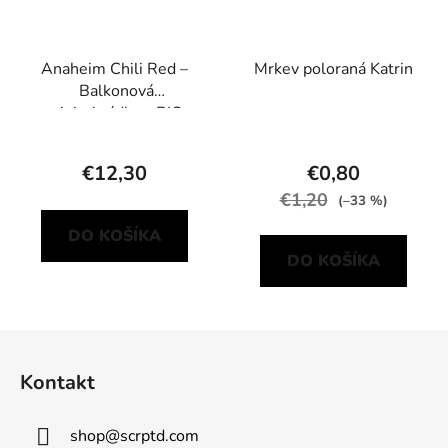
Anaheim Chili Red –
Mrkev poloraná Katrin
Balkonová
minizahrádka s BIO
sadbou
€12,30
€0,80
€1,20
(–33 %)
DO KOŠÍKA
DO KOŠÍKA
Z
á
Kontakt
p
ä
shop
@
scrptd.com
t