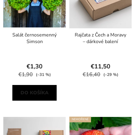
Salát černosemenný
Rajčata z Čech a Moravy
Simson
– dárkové balení
€1,30
€11,50
€1,90
€16,40
(–31 %)
(–29 %)
DO KOŠÍKA
NEMOŘENÉ