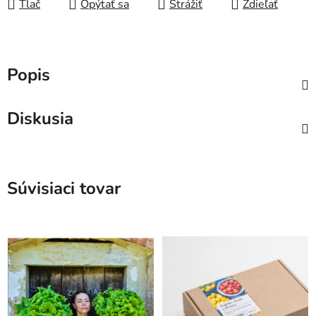
Tlač
Opýtať sa
Strážiť
Zdieľať
Popis
Diskusia
Súvisiaci tovar