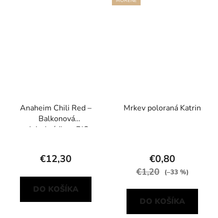
MOŘENÉ
Anaheim Chili Red –
Mrkev poloraná Katrin
Balkonová
minizahrádka s BIO
sadbou
€12,30
€0,80
€1,20
(–33 %)
DO KOŠÍKA
DO KOŠÍKA