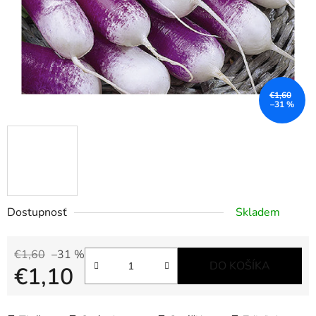
€1,60
–31 %
Dostupnosť
Skladem
€1,60
–31 %
DO KOŠÍKA
€1,10
Jednotková cena: