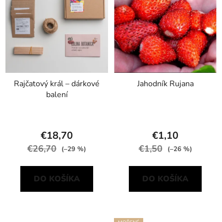
Rajčatový král – dárkové
Jahodník Rujana
balení
€18,70
€1,10
€26,70
€1,50
(–29 %)
(–26 %)
DO KOŠÍKA
DO KOŠÍKA