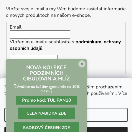
Vložte svoj e-mail a my Vám budeme zasielať informácie
o nových produktoch na našom e-shope.
Email
Vložením e-mailu souhlasíte s
podmínkami ochrany
osobních údajů
PRIHLÁSIŤ SA
×
NOVÁ KOLEKCE
PODZIMNÍCH
CIBULOVIN A HLÍZ
Tento web používá soubory cookie. Dalším procházením
👇Využijte na květiny promo kód na 10%
slevu👇
tohoto webu vyjadřujete souhlas s jejich používáním.. Více
informací
zde
.
Promo kód:
TULIPAN10
Vrácení zboží a reklamace
Kontaktní formulář
CELÁ NABÍDKA ZDE
Nastavenie
SADBOVÝ ČESNEK ZDE
Vytvoril Shoptet