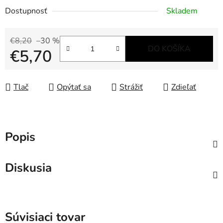
Dostupnosť
Skladem
€8,20
–30 %
DO KOŠÍKA
€5,70
Jednotková cena:
Tlač
Opýtať sa
Strážiť
Zdieľať
Popis
Diskusia
Súvisiaci tovar