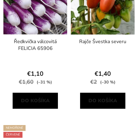
Ředkvička válcovitá
Rajče Švestka severu
FELICIA 65906
€1,10
€1,40
€1,60
€2
(–31 %)
(–30 %)
DO KOŠÍKA
DO KOŠÍKA
NEMOŘENÉ
ČERVENÉ