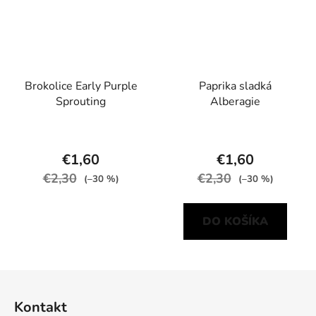
Brokolice Early Purple
Paprika sladká
Sprouting
Alberagie
€1,60
€1,60
€2,30
€2,30
(–30 %)
(–30 %)
DO KOŠÍKA
Z
á
Kontakt
p