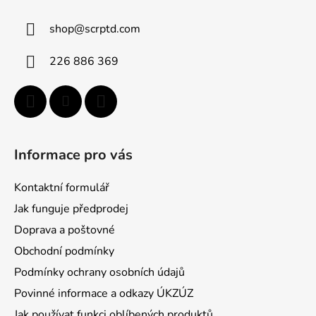
ä
shop
@
scrptd.com
t
i
226 886 369
e
Informace pro vás
Kontaktní formulář
Jak funguje předprodej
Doprava a poštovné
Obchodní podmínky
Podmínky ochrany osobních údajů
Povinné informace a odkazy ÚKZÚZ
Jak používat funkci oblíbených produktů