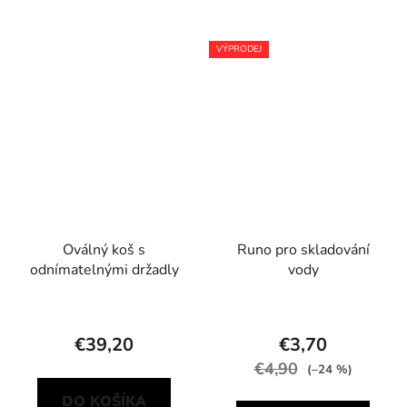
VÝPRODEJ
Oválný koš s
Runo pro skladování
odnímatelnými držadly
vody
€39,20
€3,70
€4,90
(–24 %)
DO KOŠÍKA