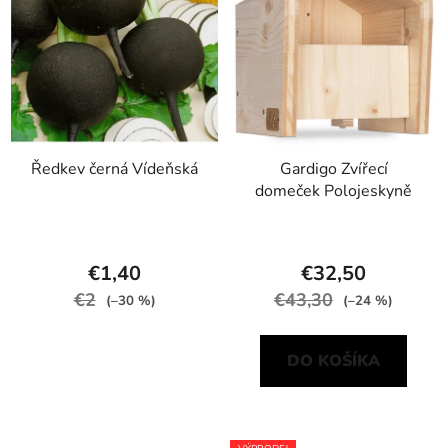
Ředkev černá Vídeňská
Gardigo Zvířecí
domeček Polojeskyně
€1,40
€32,50
€2
€43,30
(–30 %)
(–24 %)
DO KOŠÍKA