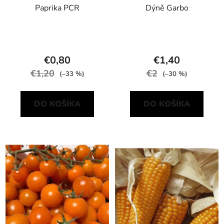
Paprika PCR
Dýně Garbo
€0,80
€1,40
€1,20
€2
(–33 %)
(–30 %)
DO KOŠÍKA
DO KOŠÍKA