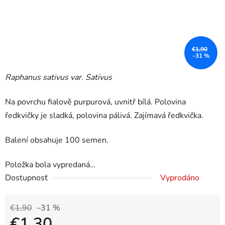
€1,90
–31 %
Raphanus sativus var. Sativus
Na povrchu fialově purpurová, uvnitř bílá. Polovina
ředkvičky je sladká, polovina pálivá. Zajímavá ředkvička.
Balení obsahuje 100 semen.
Položka bola vypredaná…
Dostupnosť
Vyprodáno
€1,90
–31 %
€1,30