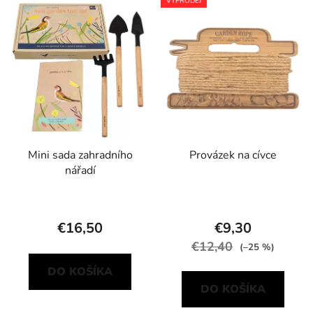
VÝPRODEJ
Mini sada zahradního
Provázek na cívce
nářadí
€16,50
€9,30
€12,40
(–25 %)
DO KOŠÍKA
DO KOŠÍKA