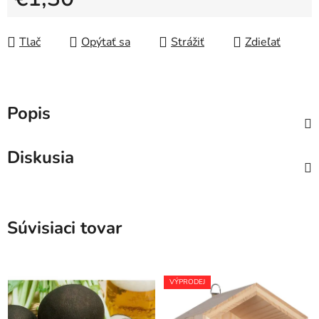
Jednotková cena:
Tlač
Opýtať sa
Strážiť
Zdieľať
Popis
Diskusia
Súvisiaci tovar
VÝPRODEJ