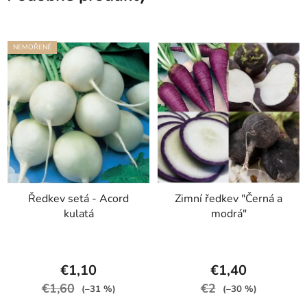
NEMOŘENÉ
Ředkev setá - Acord
Zimní ředkev "Černá a
kulatá
modrá"
€1,10
€1,40
€1,60
€2
(–31 %)
(–30 %)