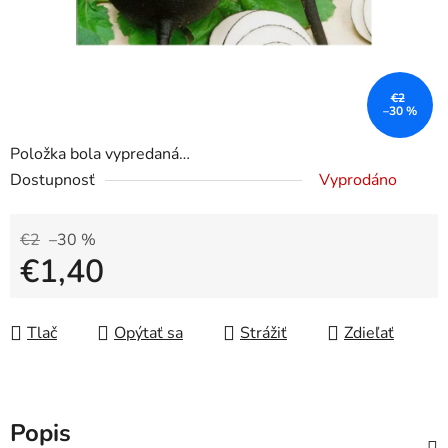
€2
–30 %
Položka bola vypredaná…
Dostupnosť
Vyprodáno
€2
–30 %
€1,40
Jednotková cena:
Tlač
Opýtať sa
Strážiť
Zdieľať
Popis