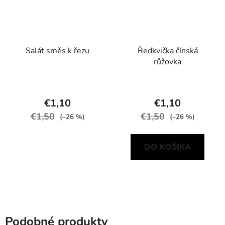
Salát směs k řezu
Ředkvička čínská
růžovka
€1,10
€1,10
€1,50
€1,50
(–26 %)
(–26 %)
DO KOŠÍKA
Podobné produkty