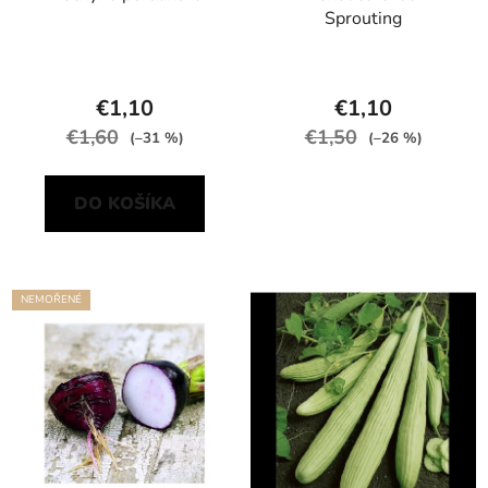
Sprouting
€1,10
€1,10
€1,60
€1,50
(–31 %)
(–26 %)
DO KOŠÍKA
NEMOŘENÉ