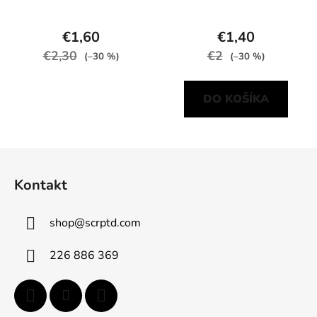
€1,60
€1,40
€2,30
€2
(–30 %)
(–30 %)
DO KOŠÍKA
Z
á
Kontakt
p
ä
shop
@
scrptd.com
t
i
226 886 369
e