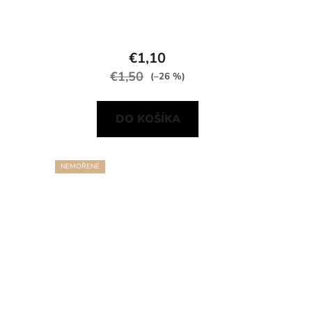
€1,10
€1,50
(–26 %)
DO KOŠÍKA
NEMOŘENÉ