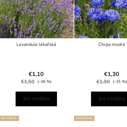
p
r
o
d
u
k
Levandule lékařská
Chrpa modrá
t
o
v
€1,10
€1,30
€1,50
€1,90
(–26 %)
(–31 %)
DO KOŠÍKA
DO KOŠÍKA
NEMOŘENÉ
NEMOŘENÉ