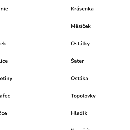
nie
Krásenka
Měsíček
ček
Ostálky
lice
Šater
etiny
Ostáka
ařec
Topolovky
čce
Hledík