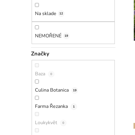
e
l
Na sklade
12
NEMOŘENÉ
19
Značky
Baza
0
Culina Botanica
19
Farma Řezanka
1
Loukykvět
0