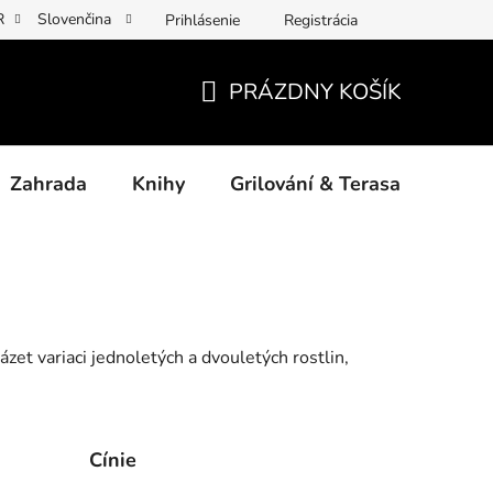
R
Slovenčina
Prihlásenie
Registrácia
y osobních údajů
Povinné informace a odkazy ÚKZÚZ
Jak p
PRÁZDNY KOŠÍK
NÁKUPNÝ
KOŠÍK
Zahrada
Knihy
Grilování & Terasa
Dárk
zet variaci jednoletých a dvouletých rostlin,
Cínie