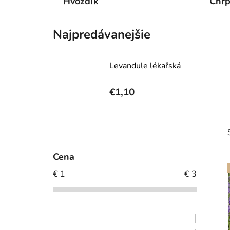
Hvozdík
Chr
Najpredávanejšie
Levandule lékařská
€1,10
B
o
č
Cena
n
€
1
€
3
ý
p
a
i
n