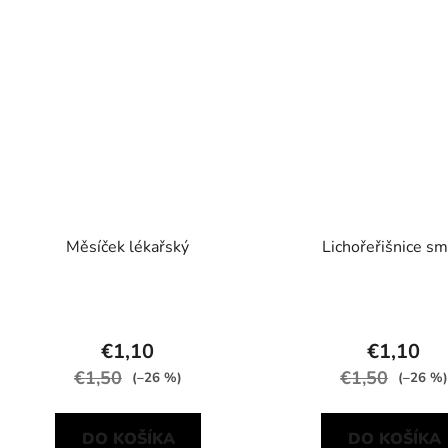
Měsíček lékařský
Lichořeřišnice s
€1,10
€1,10
€1,50
€1,50
(–26 %)
(–26 %)
DO KOŠÍKA
DO KOŠÍKA