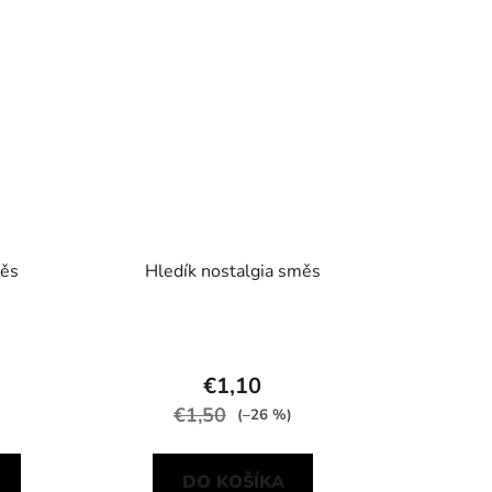
měs
Hledík nostalgia směs
€1,10
€1,50
(–26 %)
DO KOŠÍKA