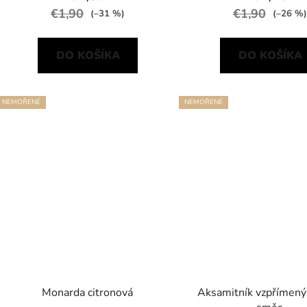
€1,90
€1,90
(–31 %)
(–26 %)
DO KOŠÍKA
DO KOŠÍKA
NEMOŘENÉ
NEMOŘENÉ
Monarda citronová
Aksamitník vzpřímený