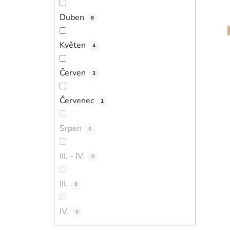
Duben
8
Květen
4
Červen
3
Červenec
1
Srpen
0
III. - IV.
0
III.
0
IV.
0