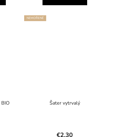
NEMOŘENÉ
á BIO
Šater vytrvalý
€2,30