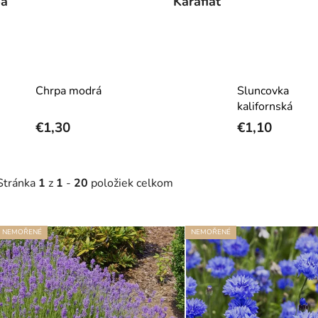
pa
Karafiát
Chrpa modrá
Sluncovka
kalifornská
€1,30
€1,10
Stránka
1
z
1
-
20
položiek celkom
NEMOŘENÉ
NEMOŘENÉ
V
ý
p
s