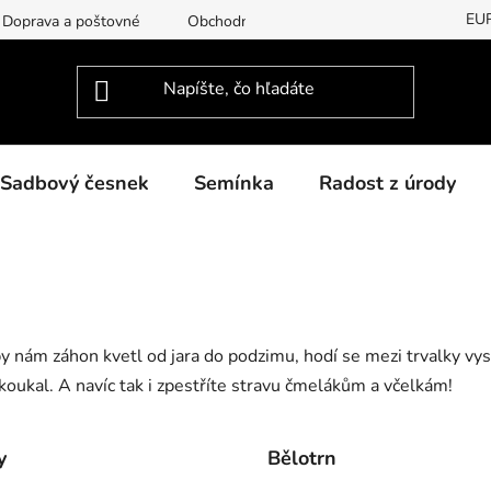
EU
Doprava a poštovné
Obchodní podmínky
Podmínky ochran
Sadbový česnek
Semínka
Radost z úrody
y nám záhon kvetl od jara do podzimu, hodí se mezi trvalky vysá
koukal. A navíc tak i zpestříte stravu čmelákům a včelkám!
y
Bělotrn