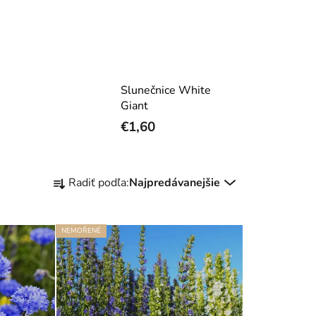
Slunečnice White
Giant
€1,60
R
Radiť podľa:
Najpredávanejšie
a
d
e
NEMOŘENÉ
n
i
e
p