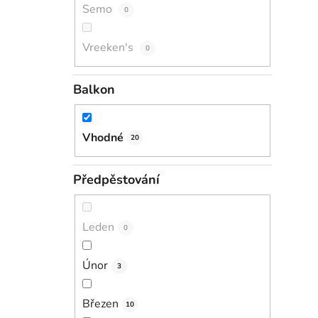
Semo
0
Vreeken's
0
Balkon
Vhodné
20
Předpěstování
Leden
0
Únor
3
Březen
10