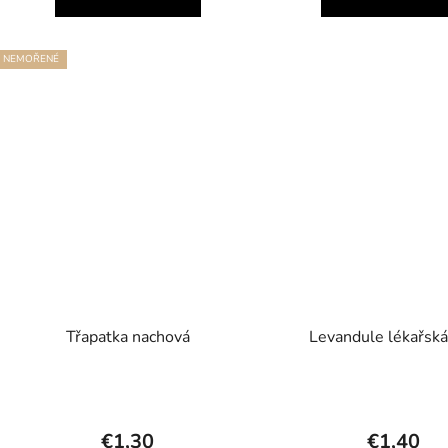
NEMOŘENÉ
Třapatka nachová
Levandule lékařsk
€1,30
€1,40