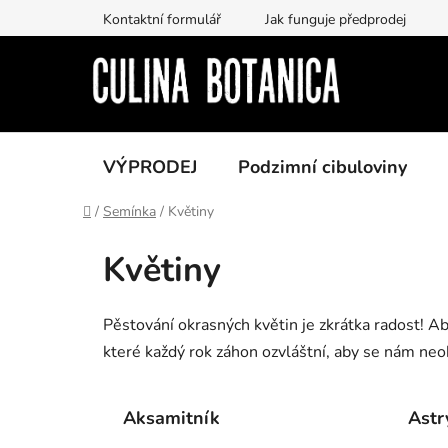
Prejsť
Kontaktní formulář
Jak funguje předprodej
na
obsah
VÝPRODEJ
Podzimní cibuloviny
Domov
/
Semínka
/
Květiny
Květiny
Pěstování okrasných květin je zkrátka radost! Ab
které každý rok záhon ozvláštní, aby se nám neo
Aksamitník
Astr