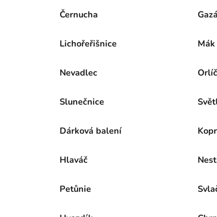
Černucha
Gazá
Lichořeřišnice
Mák
Nevadlec
Orlí
Slunečnice
Svět
Dárková balení
Kopr
Hlaváč
Nest
Petůnie
Svla