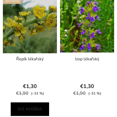
NEMOŘENÉ
Řepík lékařský
Izop lékařský
€1,30
€1,30
€1,90
€1,90
(–31 %)
(–31 %)
DO KOŠÍKA