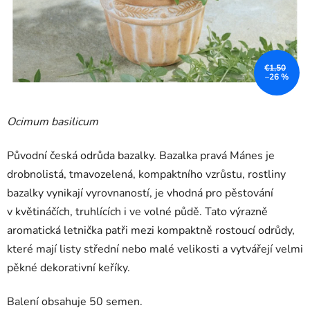
€1,50
–26 %
Ocimum basilicum
Původní česká odrůda bazalky.
Bazalka pravá Mánes je
drobnolistá, tmavozelená, kompaktního vzrůstu, rostliny
bazalky vynikají vyrovnaností, je vhodná pro pěstování
v květináčích, truhlících i ve volné půdě. Tato výrazně
aromatická letnička patři mezi kompaktně rostoucí odrůdy,
které mají listy střední nebo malé velikosti a vytvářejí velmi
pěkné dekorativní keříky.
Balení obsahuje 50 semen.