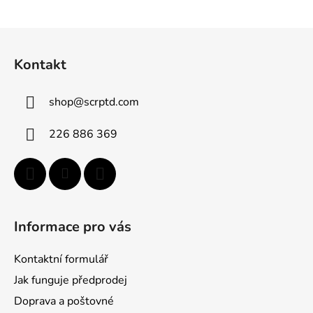
Z
á
Kontakt
p
ä
shop
@
scrptd.com
t
i
226 886 369
e
Informace pro vás
Kontaktní formulář
Jak funguje předprodej
Doprava a poštovné