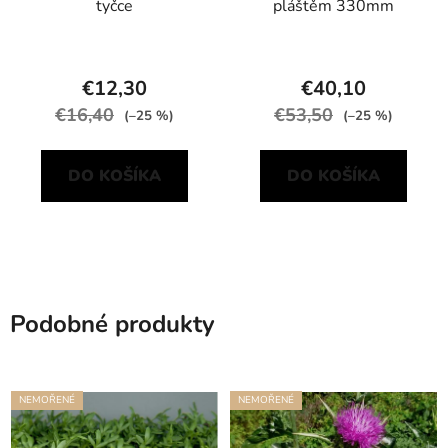
tyčce
pláštěm 330mm
€12,30
€40,10
€16,40
€53,50
(–25 %)
(–25 %)
DO KOŠÍKA
DO KOŠÍKA
Podobné produkty
NEMOŘENÉ
NEMOŘENÉ