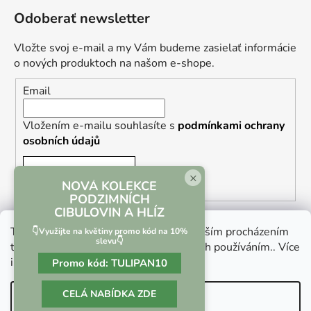
Odoberať newsletter
Vložte svoj e-mail a my Vám budeme zasielať informácie
o nových produktoch na našom e-shope.
Email
Vložením e-mailu souhlasíte s
podmínkami ochrany
osobních údajů
PRIHLÁSIŤ SA
×
NOVÁ KOLEKCE
PODZIMNÍCH
CIBULOVIN A HLÍZ
Tento web používá soubory cookie. Dalším procházením
👇Využijte na květiny promo kód na 10%
slevu👇
tohoto webu vyjadřujete souhlas s jejich používáním.. Více
informací
zde
.
Promo kód:
TULIPAN10
Vrácení zboží a reklamace
Kontaktní formulář
CELÁ NABÍDKA ZDE
Nastavenie