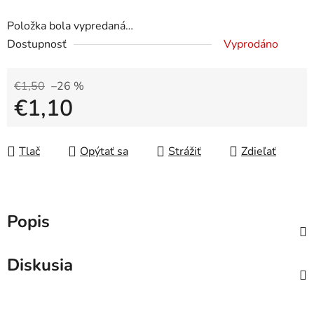
Položka bola vypredaná…
Dostupnosť
Vyprodáno
€1,50
–26 %
€1,10
Jednotková cena:
Tlač
Opýtať sa
Strážiť
Zdieľať
Popis
Diskusia