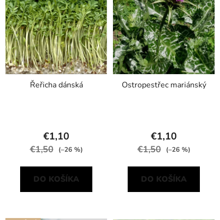
Řeřicha dánská
Ostropestřec mariánský
€1,10
€1,10
€1,50
€1,50
(–26 %)
(–26 %)
DO KOŠÍKA
DO KOŠÍKA