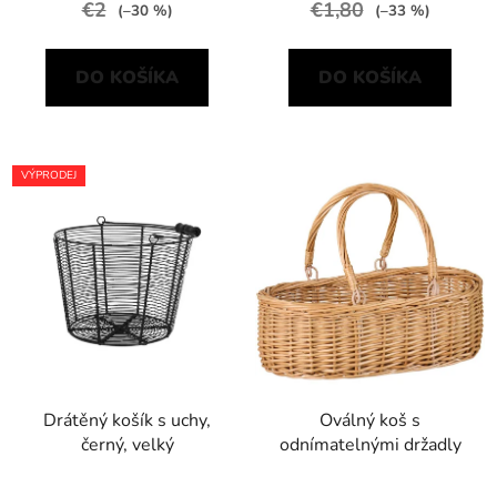
€2
€1,80
(–30 %)
(–33 %)
DO KOŠÍKA
DO KOŠÍKA
VÝPRODEJ
Drátěný košík s uchy,
Oválný koš s
černý, velký
odnímatelnými držadly