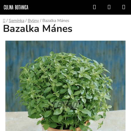
Prejsť
Hľadať
NÁKUP
na
KOŠÍK
obsah
Domov
/
Semínka
/
Byliny
/
Bazalka Mánes
Bazalka Mánes