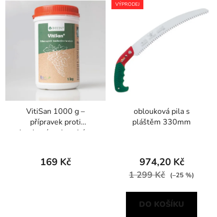
VÝPRODEJ
VitiSan 1000 g –
oblouková pila s
přípravek proti
pláštěm 330mm
houbovým chorobám
169 Kč
974,20 Kč
1 299 Kč
(–25 %)
DO KOŠÍKU