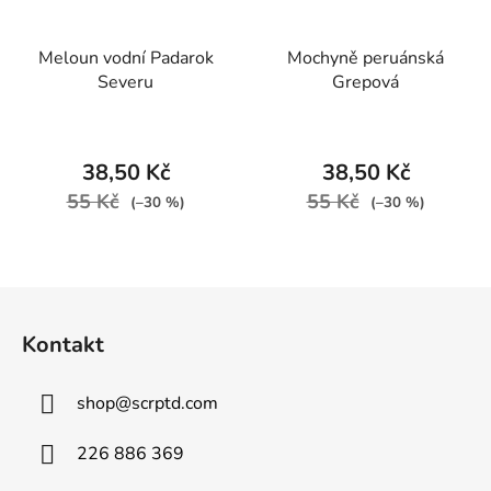
Meloun vodní Padarok
Mochyně peruánská
Severu
Grepová
38,50 Kč
38,50 Kč
55 Kč
55 Kč
(–30 %)
(–30 %)
Z
á
Kontakt
p
a
shop
@
scrptd.com
t
í
226 886 369