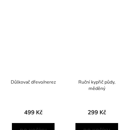
Důlkovač dřevo/nerez
Ruční kypřič půdy,
měděný
499 Kč
299 Kč