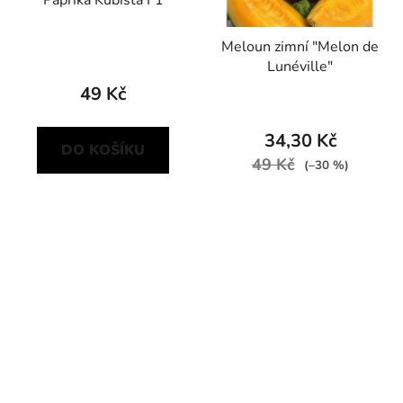
Paprika Kubista F1
Meloun zimní "Melon de
Lunéville"
49 Kč
34,30 Kč
DO KOŠÍKU
49 Kč
(–30 %)