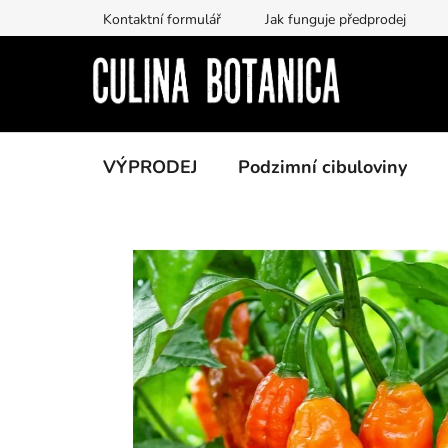
Prejsť
Kontaktní formulář
Jak funguje předprodej
na
obsah
VÝPRODEJ
Podzimní cibuloviny