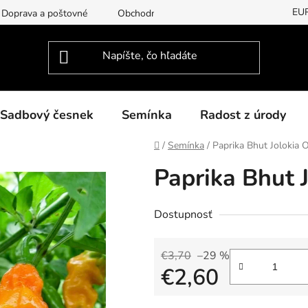
EU
Doprava a poštovné
Obchodní podmínky
Podmínky ochran
Sadbový česnek
Semínka
Radost z úrody
Domov
/
Semínka
/
Paprika Bhut Jolokia
Paprika Bhut 
Dostupnosť
€3,70
–29 %
€2,60
Jednotková cena: