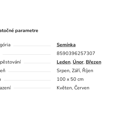
točné parametre
gória
Semínka
8590396257307
pěstování
Leden
,
Únor
,
Březen
zeň
Srpen, Září, Říjen
n
100 x 50 cm
azení
Květen, Červen