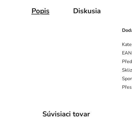
Popis
Diskusia
Doda
Kate
EAN
Před
Skli
Spo
Přes
Súvisiaci tovar