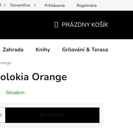
R
Slovenčina
Prihlásenie
Registrácia
y osobních údajů
Povinné informace a odkazy ÚKZÚZ
Jak p
PRÁZDNY KOŠÍK
NÁKUPNÝ
KOŠÍK
Zahrada
Knihy
Grilování & Terasa
Dárk
 Orange
Jolokia Orange
Skladem
DO KOŠÍKA