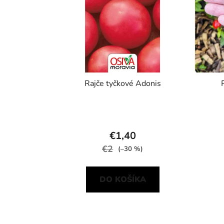
Rajče tyčkové Adonis
€1,40
€2
(–30 %)
DO KOŠÍKA