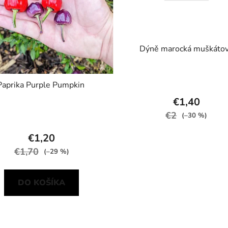
Dýně marocká muškáto
Paprika Purple Pumpkin
€1,40
€2
(–30 %)
€1,20
€1,70
(–29 %)
DO KOŠÍKA