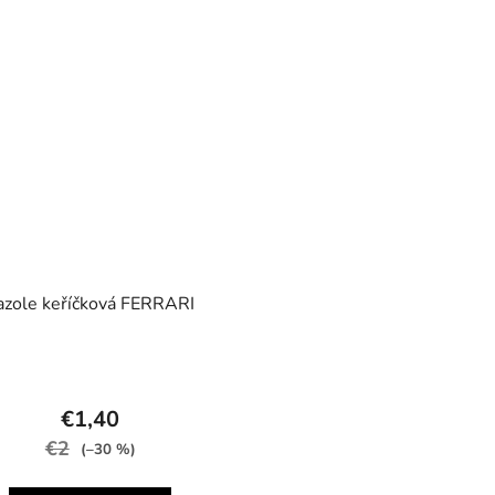
azole keříčková FERRARI
€1,40
€2
(–30 %)