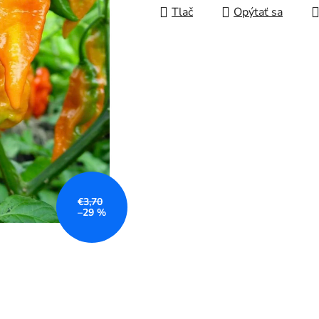
Tlač
Opýtať sa
€3,70
–29 %