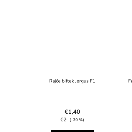
Rajče biftek Jergus F1
F
€1,40
€2
(–30 %)