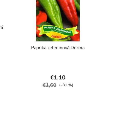
vá
Paprika zeleninová Derma
€1,10
€1,60
(–31 %)