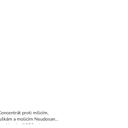
Koncentrát proti mšicím,
luškám a molicím Neudosan
Neudorff 250 ml