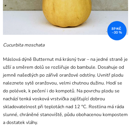
37 KČ
–30 %
Cucurbita moschata
Máslová dýně Butternut má krásný tvar – na jedné straně je
užší a směrem dolů se rozšiřuje do bambule. Dosahuje od
jemně našedlých po zářivě oranžové odstíny. Uvnitř plodu
naleznete sytě oranžovou, velmi chutnou dužinu. Hodí se
do polévek, k pečení i do kompotů. Na povrchu plodu se
nachází tenká vosková vrstvička zajišťující dobrou
skladovatelnost při teplotách nad 12 °C. Rostlina má ráda
slunné, chráněné stanoviště, půdu obohacenou kompostem
a dostatek vláhy.