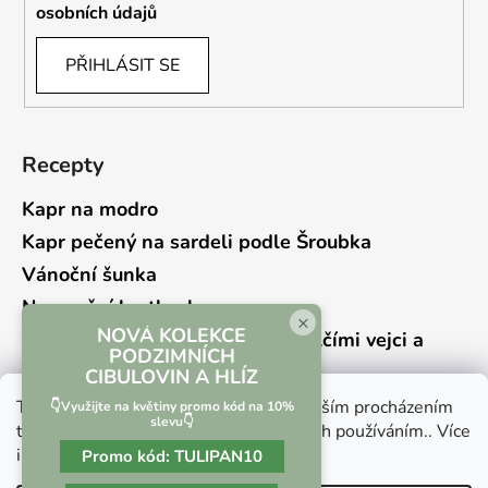
osobních údajů
PŘIHLÁSIT SE
Recepty
Kapr na modro
Kapr pečený na sardeli podle Šroubka
Vánoční šunka
Novoroční hrstkovka
×
NOVÁ KOLEKCE
Lehký bramborový salát s křepelčími vejci a
PODZIMNÍCH
kyselou okurkou
CIBULOVIN A HLÍZ
Tento web používá soubory cookie. Dalším procházením
👇Využijte na květiny promo kód na 10%
slevu👇
tohoto webu vyjadřujete souhlas s jejich používáním.. Více
informací
zde
.
Promo kód:
TULIPAN10
Vrácení zboží a reklamace
Kontaktní formulář