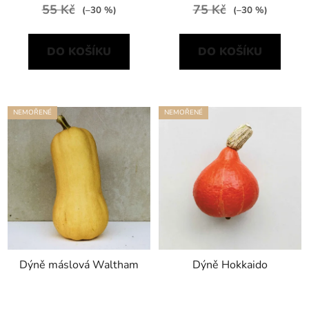
55 Kč
75 Kč
(–30 %)
(–30 %)
DO KOŠÍKU
DO KOŠÍKU
NEMOŘENÉ
NEMOŘENÉ
Dýně máslová Waltham
Dýně Hokkaido