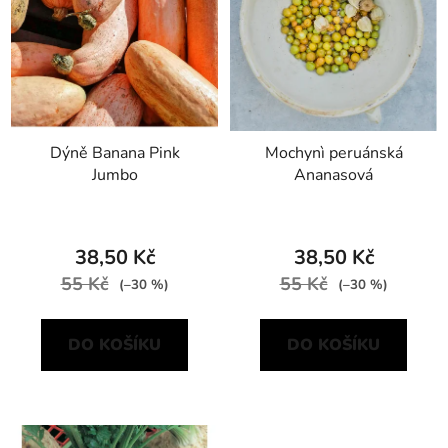
Dýně Banana Pink
Mochynì peruánská
Jumbo
Ananasová
38,50 Kč
38,50 Kč
55 Kč
55 Kč
(–30 %)
(–30 %)
DO KOŠÍKU
DO KOŠÍKU