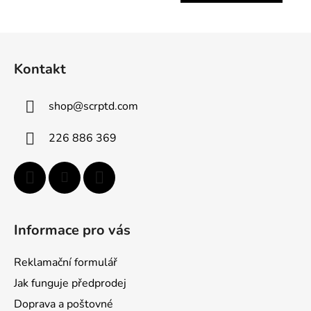
Z
á
Kontakt
p
a
shop
@
scrptd.com
t
í
226 886 369
Informace pro vás
Reklamační formulář
Jak funguje předprodej
Doprava a poštovné