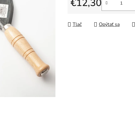
€12,30
Jednotková cena:
Tlač
Opýtať sa