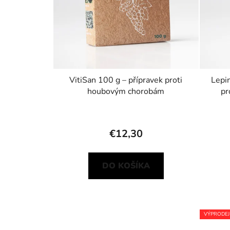
VitiSan 100 g – přípravek proti
Lepin
houbovým chorobám
pr
€12,30
DO KOŠÍKA
VÝPRODEJ