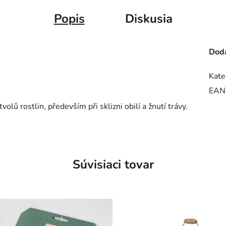
Popis
Diskusia
Doda
Kate
EAN
volů rostlin, především při sklizni obilí a žnutí trávy.
Súvisiaci tovar