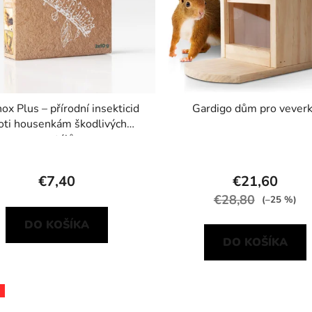
ox Plus – přírodní insekticid
Gardigo dům pro vever
oti housenkám škodlivých
motýlů
€7,40
€21,60
€28,80
(–25 %)
DO KOŠÍKA
DO KOŠÍKA