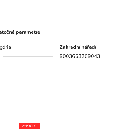
točné parametre
gória
Zahradní nářadí
9003653209043
VÝPRODEJ