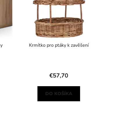
ky
Krmítko pro ptáky k zavěšení
€57,70
DO KOŠÍKA