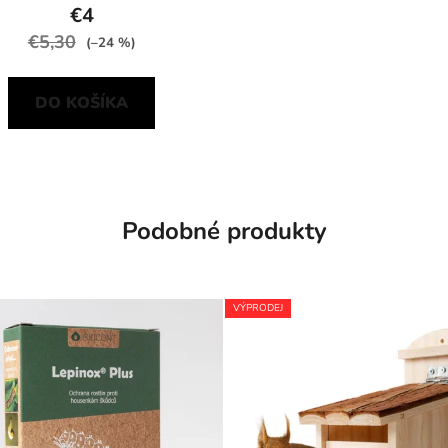
€4
€5,30
(–24 %)
DO KOŠÍKA
Podobné produkty
VÝPRODEJ