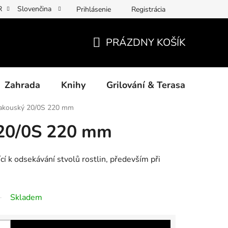
R
Slovenčina
Prihlásenie
Registrácia
y osobních údajů
Povinné informace a odkazy ÚKZÚZ
Jak p
PRÁZDNY KOŠÍK
NÁKUPNÝ
KOŠÍK
Zahrada
Knihy
Grilování & Terasa
Dárk
rakouský 20/0S 220 mm
 20/0S 220 mm
ící k odsekávání stvolů rostlin, především při
Skladem