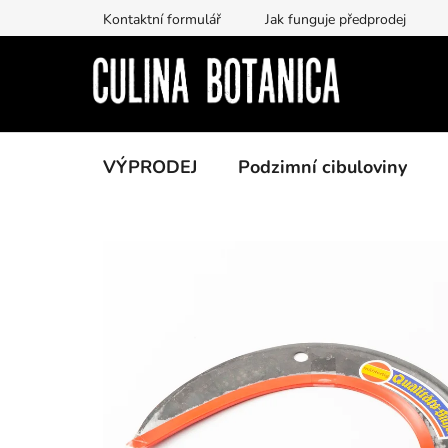
Prejsť
Kontaktní formulář
Jak funguje předprodej
na
obsah
VÝPRODEJ
Podzimní cibuloviny