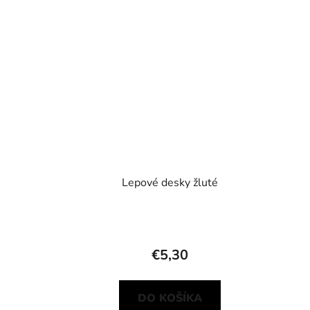
Lepové desky žluté
€5,30
DO KOŠÍKA