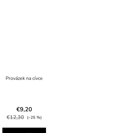
Provázek na cívce
€9,20
€12,30
(–25 %)