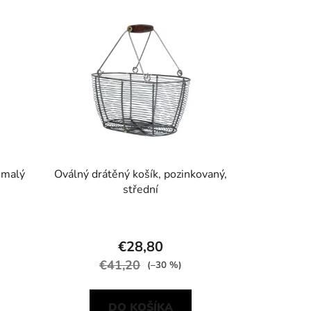
, malý
Oválný drátěný košík, pozinkovaný,
střední
€28,80
€41,20
(–30 %)
DO KOŠÍKA