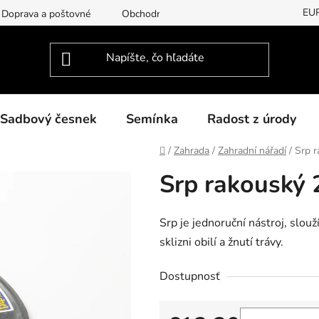
EU
Doprava a poštovné
Obchodní podmínky
Podmínky ochran
Sadbový česnek
Semínka
Radost z úrody
Domov
/
Zahrada
/
Zahradní nářadí
/
Srp 
Srp rakouský
Srp je jednoruční nástroj, slouž
sklizni obilí a žnutí trávy.
Dostupnosť