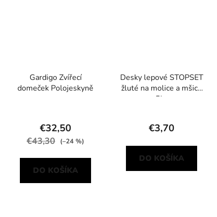
Gardigo Zvířecí
Desky lepové STOPSET
domeček Polojeskyně
žluté na molice a mšice
5ks
€32,50
€3,70
€43,30
(–24 %)
DO KOŠÍKA
DO KOŠÍKA