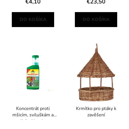
€4,10
€23,50
DO KOŠÍKA
DO KOŠÍKA
Koncentrát proti
Krmítko pro ptáky k
mšicím, sviluškám a
zavěšení
molicím Neudosan
Neudorff 250 ml