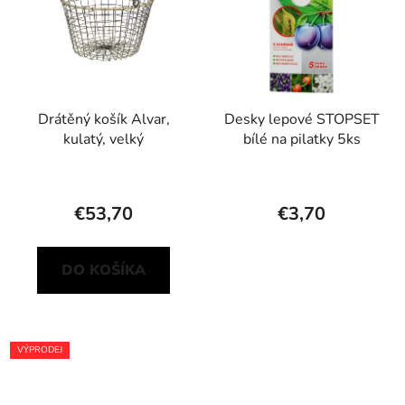
Drátěný košík Alvar,
Desky lepové STOPSET
kulatý, velký
bílé na pilatky 5ks
€53,70
€3,70
DO KOŠÍKA
VÝPRODEJ