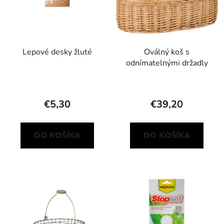
Lepové desky žluté
Oválný koš s
odnímatelnými držadly
€5,30
€39,20
DO KOŠÍKA
DO KOŠÍKA