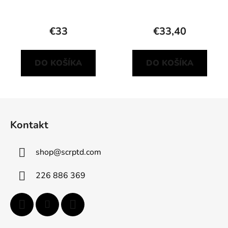
€33
€33,40
DO KOŠÍKA
DO KOŠÍKA
Z
á
Kontakt
p
ä
shop
@
scrptd.com
t
i
226 886 369
e