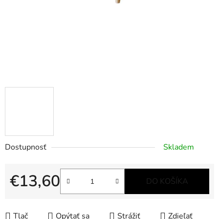
Dostupnosť
Skladem
€13,60
DO KOŠÍKA
Jednotková cena:
Tlač
Opýtať sa
Strážiť
Zdieľať