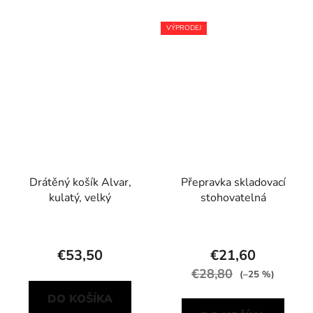
VÝPRODEJ
Drátěný košík Alvar,
Přepravka skladovací
kulatý, velký
stohovatelná
€53,50
€21,60
€28,80
(–25 %)
DO KOŠÍKA