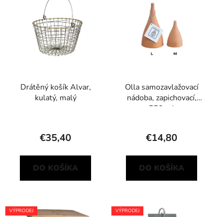
Drátěný košík Alvar,
Olla samozavlažovací
kulatý, malý
nádoba, zapichovací,
550 ml
€35,40
€14,80
DO KOŠÍKA
DO KOŠÍKA
VÝPRODEJ
VÝPRODEJ