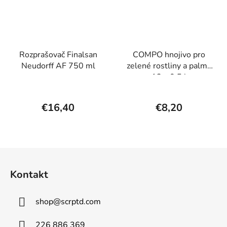
Rozprašovač Finalsan
COMPO hnojivo pro
Neudorff AF 750 ml
zelené rostliny a palmy
12 x 0,5 l
€16,40
€8,20
Z
á
Kontakt
p
ä
shop
@
scrptd.com
t
i
226 886 369