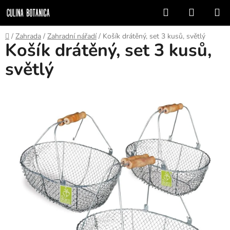
Prejsť
Hľadať
NÁKUP
na
KOŠÍK
obsah
Domov
/
Zahrada
/
Zahradní nářadí
/
Košík drátěný, set 3 kusů, světlý
Košík drátěný, set 3 kusů,
světlý