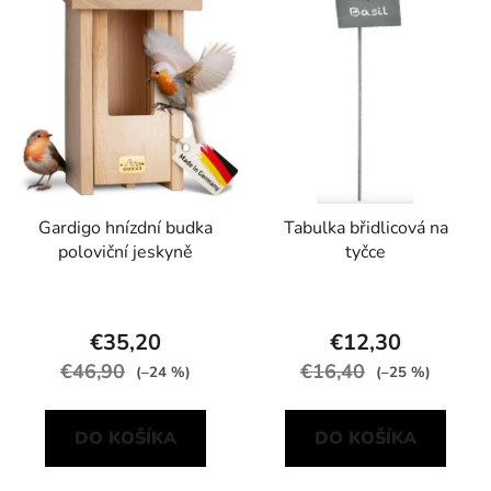
Gardigo hnízdní budka
Tabulka břidlicová na
poloviční jeskyně
tyčce
€35,20
€12,30
€46,90
€16,40
(–24 %)
(–25 %)
DO KOŠÍKA
DO KOŠÍKA