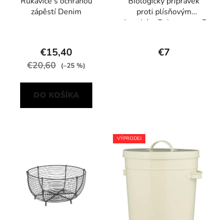
Rukavice s ochranou
Biologický přípravek
zápěstí Denim
proti plísňovým
chorobám Polyversum 5
g
€15,40
€7
€20,60
(–25 %)
DO KOŠÍKA
VÝPRODEJ