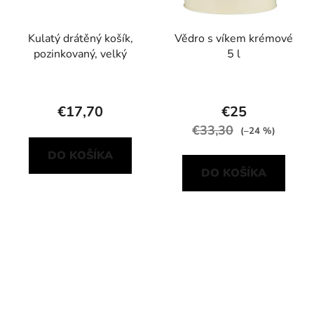
Kulatý drátěný košík,
Vědro s víkem krémové
pozinkovaný, velký
5 l
€17,70
€25
€33,30
(–24 %)
DO KOŠÍKA
DO KOŠÍKA