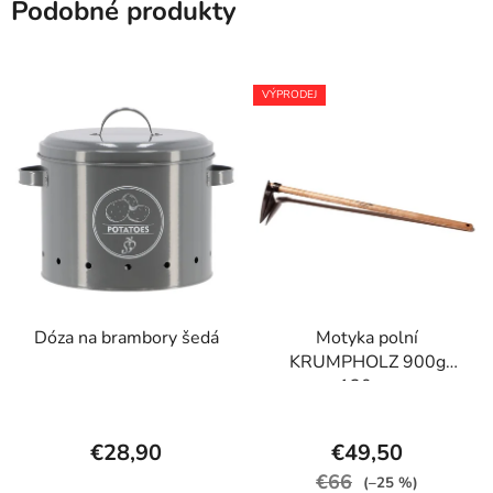
Podobné produkty
VÝPRODEJ
Dóza na brambory šedá
Motyka polní
KRUMPHOLZ 900g
130cm
€28,90
€49,50
€66
(–25 %)