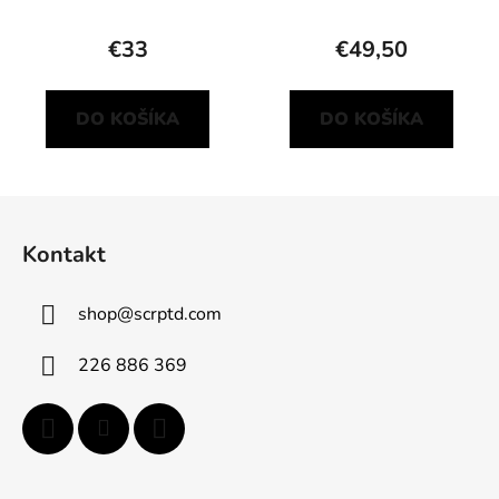
€33
€49,50
DO KOŠÍKA
DO KOŠÍKA
Z
á
Kontakt
p
ä
shop
@
scrptd.com
t
i
226 886 369
e