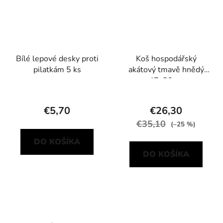
Bílé lepové desky proti
Koš hospodářský
pilatkám 5 ks
akátový tmavě hnědý
47x30cm
€5,70
€26,30
€35,10
(–25 %)
DO KOŠÍKA
DO KOŠÍKA