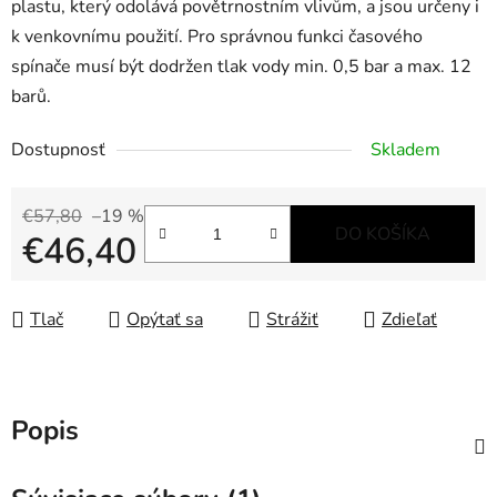
plastu, který odolává povětrnostním vlivům, a jsou určeny i
k venkovnímu použití. Pro správnou funkci časového
spínače musí být dodržen tlak vody min. 0,5 bar a max. 12
barů.
Dostupnosť
Skladem
€57,80
–19 %
DO KOŠÍKA
€46,40
Jednotková cena:
Tlač
Opýtať sa
Strážiť
Zdieľať
Popis