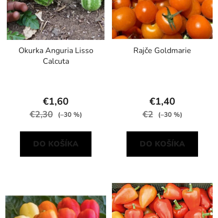
Okurka Anguria Lisso
Rajče Goldmarie
Calcuta
€1,60
€1,40
€2,30
€2
(–30 %)
(–30 %)
DO KOŠÍKA
DO KOŠÍKA