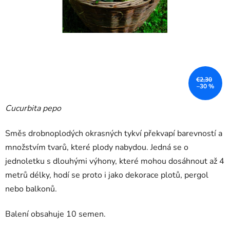
€2,30
–30 %
Cucurbita pepo
Směs drobnoplodých okrasných tykví překvapí barevností a
množstvím tvarů, které plody nabydou. Jedná se o
jednoletku s dlouhými výhony, které mohou dosáhnout až 4
metrů délky, hodí se proto i jako dekorace plotů, pergol
nebo balkonů.
Balení obsahuje 10 semen.