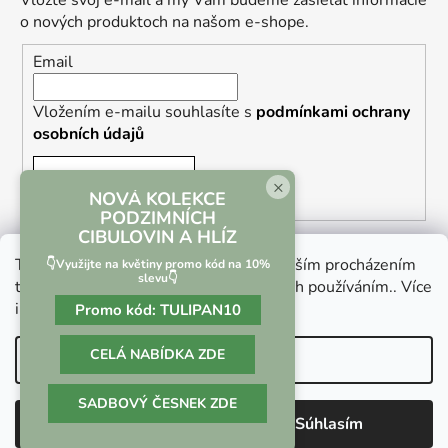
Vložte svoj e-mail a my Vám budeme zasielať informácie
o nových produktoch na našom e-shope.
Email
Vložením e-mailu souhlasíte s
podmínkami ochrany
osobních údajů
PRIHLÁSIŤ SA
×
NOVÁ KOLEKCE
PODZIMNÍCH
CIBULOVIN A HLÍZ
Tento web používá soubory cookie. Dalším procházením
👇Využijte na květiny promo kód na 10%
slevu👇
tohoto webu vyjadřujete souhlas s jejich používáním.. Více
informací
zde
.
Promo kód:
TULIPAN10
Vrácení zboží a reklamace
Kontaktní formulář
CELÁ NABÍDKA ZDE
Nastavenie
SADBOVÝ ČESNEK ZDE
Vytvoril Shoptet
Odmietnuť
Súhlasím
Copyright 2026
Culina Botanica
. Všetky práva