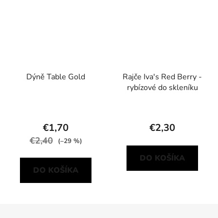
Dýně Table Gold
Rajče Iva's Red Berry -
rybízové do skleníku
€1,70
€2,30
€2,40
(–29 %)
DO KOŠÍKA
DO KOŠÍKA
Z