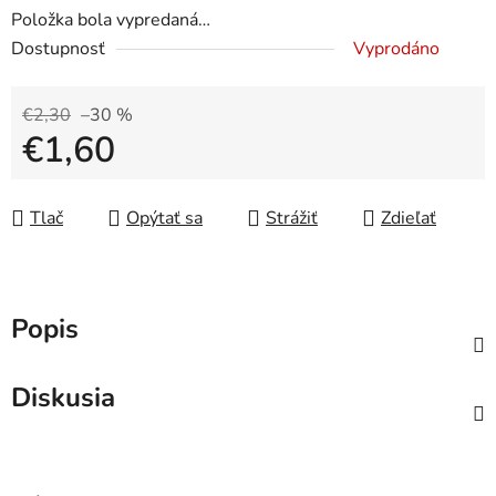
Položka bola vypredaná…
Dostupnosť
Vyprodáno
€2,30
–30 %
€1,60
Jednotková cena:
Tlač
Opýtať sa
Strážiť
Zdieľať
Popis
Diskusia