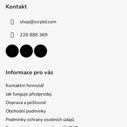
á
Kontakt
p
ä
shop
@
scrptd.com
t
i
226 886 369
e
Informace pro vás
Kontaktní formulář
Jak funguje předprodej
Doprava a poštovné
Obchodní podmínky
Podmínky ochrany osobních údajů