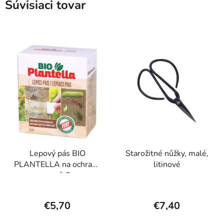
Súvisiaci tovar
Lepový pás BIO
Starožitné nůžky, malé,
PLANTELLA na ochranu
litinové
stromů 5m
€5,70
€7,40