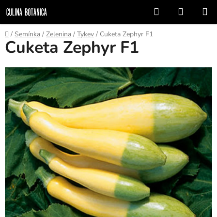
Prejsť
Hľadať
NÁKUP
na
KOŠÍK
obsah
Domov
/
Semínka
/
Zelenina
/
Tykev
/
Cuketa Zephyr F1
Cuketa Zephyr F1