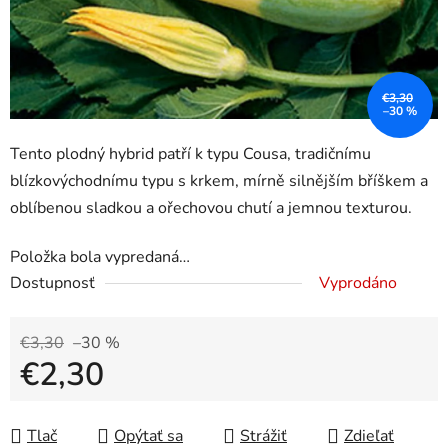
€3,30
–30 %
Tento plodný hybrid patří k typu Cousa, tradičnímu
blízkovýchodnímu typu s krkem, mírně silnějším bříškem a
oblíbenou sladkou a ořechovou chutí a jemnou texturou.
Položka bola vypredaná…
Dostupnosť
Vyprodáno
€3,30
–30 %
€2,30
Jednotková cena:
Tlač
Opýtať sa
Strážiť
Zdieľať