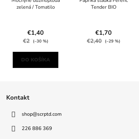
Mochyně dužinoplodá
Paprika sladká Ferenc
zelená / Tomatilo
Tender BIO
€1,40
€1,70
€2
€2,40
(–30 %)
(–29 %)
DO KOŠÍKA
Z
á
Kontakt
p
ä
shop
@
scrptd.com
t
i
226 886 369
e