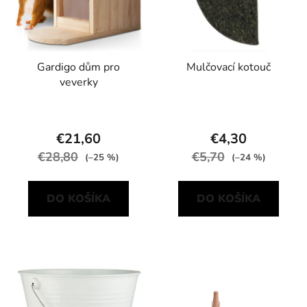
Gardigo dům pro
Mulčovací kotouč
veverky
€21,60
€4,30
€28,80
€5,70
(–25 %)
(–24 %)
DO KOŠÍKA
DO KOŠÍKA