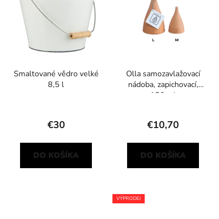
Smaltované vědro velké
Olla samozavlažovací
8,5 l
nádoba, zapichovací,
150 ml
€30
€10,70
DO KOŠÍKA
DO KOŠÍKA
VÝPRODEJ