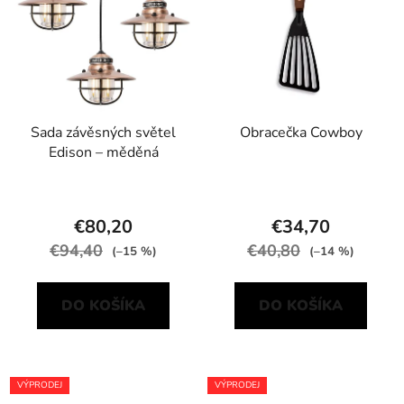
Sada závěsných světel
Obracečka Cowboy
Edison – měděná
€80,20
€34,70
€94,40
€40,80
(–15 %)
(–14 %)
DO KOŠÍKA
DO KOŠÍKA
VÝPRODEJ
VÝPRODEJ