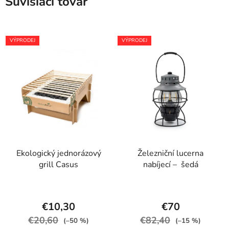
Súvisiaci tovar
VÝPRODEJ
VÝPRODEJ
Ekologický jednorázový
Železniční lucerna
grill Casus
nabíjecí – šedá
€10,30
€70
€20,60
€82,40
(–50 %)
(–15 %)