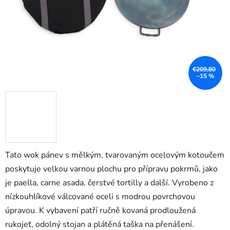
€209,80
–15 %
Tato wok pánev s mělkým, tvarovaným ocelovým kotoučem
poskytuje velkou varnou plochu pro přípravu pokrmů, jako
je paella, carne asada, čerstvé tortilly a další. Vyrobeno z
nízkouhlíkové válcované oceli s modrou povrchovou
úpravou. K vybavení patří ručně kovaná prodloužená
rukojeť, odolný stojan a plátěná taška na přenášení.