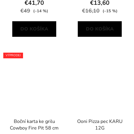
€41,70
€13,60
€49
€16,10
(–14 %)
(–15 %)
DO KOŠÍKA
DO KOŠÍKA
VÝPRODEJ
Boční karta ke grilu
Ooni Pizza pec KARU
Cowboy Fire Pit 58 cm
12G