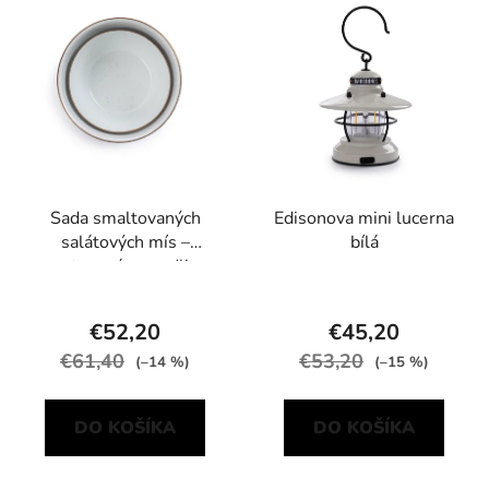
Sada smaltovaných
Edisonova mini lucerna
salátových mís –
bílá
smetanová se sedlinou
Barebones
€52,20
€45,20
€61,40
€53,20
(–14 %)
(–15 %)
DO KOŠÍKA
DO KOŠÍKA