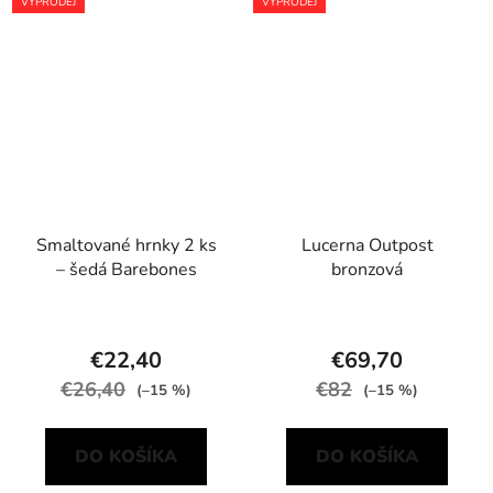
VÝPRODEJ
VÝPRODEJ
Smaltované hrnky 2 ks
Lucerna Outpost
– šedá Barebones
bronzová
€22,40
€69,70
€26,40
€82
(–15 %)
(–15 %)
DO KOŠÍKA
DO KOŠÍKA