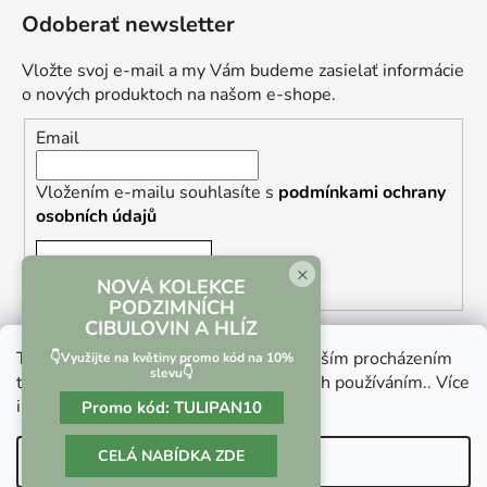
Odoberať newsletter
Vložte svoj e-mail a my Vám budeme zasielať informácie
o nových produktoch na našom e-shope.
Email
Vložením e-mailu souhlasíte s
podmínkami ochrany
osobních údajů
PRIHLÁSIŤ SA
×
NOVÁ KOLEKCE
PODZIMNÍCH
CIBULOVIN A HLÍZ
Tento web používá soubory cookie. Dalším procházením
👇Využijte na květiny promo kód na 10%
slevu👇
tohoto webu vyjadřujete souhlas s jejich používáním.. Více
informací
zde
.
Promo kód:
TULIPAN10
Vrácení zboží a reklamace
Kontaktní formulář
CELÁ NABÍDKA ZDE
Nastavenie