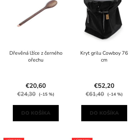
Dřevěná lžíce z černého
Kryt grilu Cowboy 76
ořechu
cm
€20,60
€52,20
€24,30
€61,40
(–15 %)
(–14 %)
DO KOŠÍKA
DO KOŠÍKA