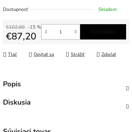
Dostupnosť
Skladem
€102,60
–15 %
DO KOŠÍKA
€87,20
Jednotková cena:
Tlač
Opýtať sa
Strážiť
Zdieľať
Popis
Diskusia
Súvisiaci tovar