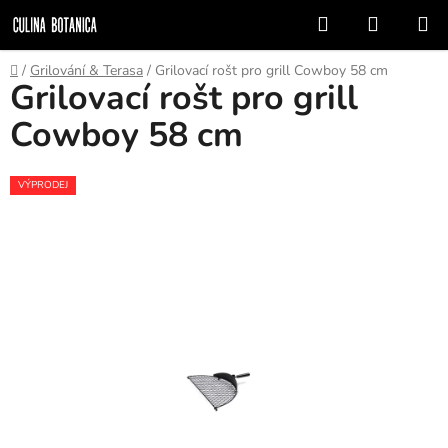
Prejsť
Hľadať
NÁKUP
na
KOŠÍK
obsah
Domov
/
Grilování & Terasa
/
Grilovací rošt pro grill Cowboy 58 cm
Grilovací rošt pro grill
Cowboy 58 cm
VÝPRODEJ