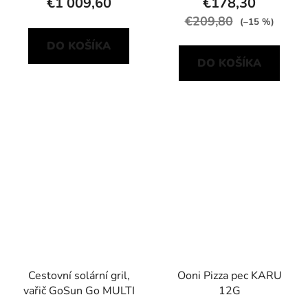
€1 009,60
€178,30
€209,80
(–15 %)
DO KOŠÍKA
DO KOŠÍKA
Cestovní solární gril,
Ooni Pizza pec KARU
vařič GoSun Go MULTI
12G