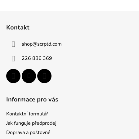
Z
á
Kontakt
p
ä
shop
@
scrptd.com
t
i
226 886 369
e
Informace pro vás
Kontaktní formulář
Jak funguje předprodej
Doprava a poštovné