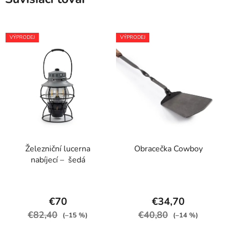
VÝPRODEJ
VÝPRODEJ
Železniční lucerna
Obracečka Cowboy
nabíjecí – šedá
€70
€34,70
€82,40
€40,80
(–15 %)
(–14 %)