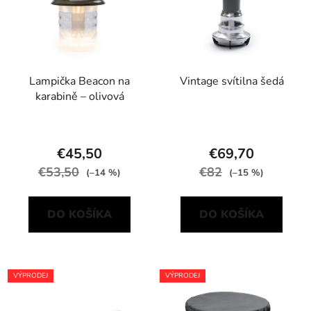
Lampička Beacon na
Vintage svítilna šedá
karabině – olivová
€45,50
€69,70
€53,50
€82
(–14 %)
(–15 %)
DO KOŠÍKA
DO KOŠÍKA
VÝPRODEJ
VÝPRODEJ