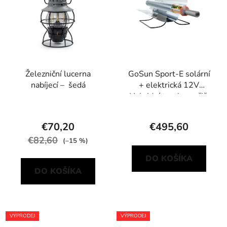
Železniční lucerna
GoSun Sport-E solární
nabíjecí – šedá
+ elektrická 12V
Hybridní trouba, vařič,
gril
€70,20
€495,60
€82,60
(–15 %)
DO KOŠÍKA
DO KOŠÍKA
VÝPRODEJ
VÝPRODEJ