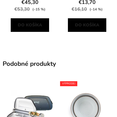
€45,30
€13,70
€53,30
€16,10
(–15 %)
(–14 %)
DO KOŠÍKA
DO KOŠÍKA
Podobné produkty
VÝPRODEJ