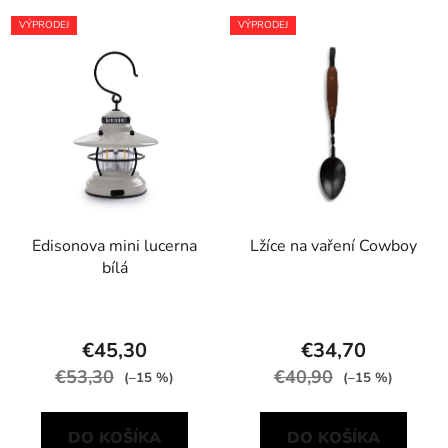
VÝPRODEJ
VÝPRODEJ
Edisonova mini lucerna
Lžíce na vaření Cowboy
bílá
€45,30
€34,70
€53,30
€40,90
(–15 %)
(–15 %)
DO KOŠÍKA
DO KOŠÍKA