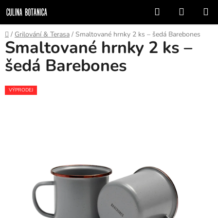
Prejsť
Hľadať
NÁKUP
na
KOŠÍK
obsah
Domov
/
Grilování & Terasa
/
Smaltované hrnky 2 ks – šedá Barebones
Smaltované hrnky 2 ks –
šedá Barebones
VÝPRODEJ