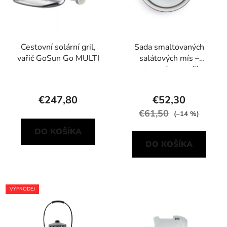
Cestovní solární gril,
Sada smaltovaných
vařič GoSun Go MULTI
salátových mís –
smetanová se sedlinou
Barebones
€247,80
€52,30
€61,50
(–14 %)
DO KOŠÍKA
DO KOŠÍKA
VÝPRODEJ