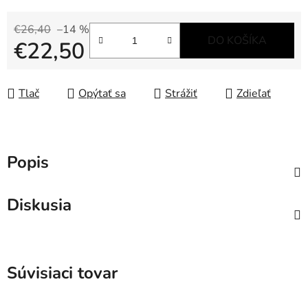
€26,40
–14 %
DO KOŠÍKA
€22,50
Jednotková cena:
Tlač
Opýtať sa
Strážiť
Zdieľať
Popis
Diskusia
Súvisiaci tovar