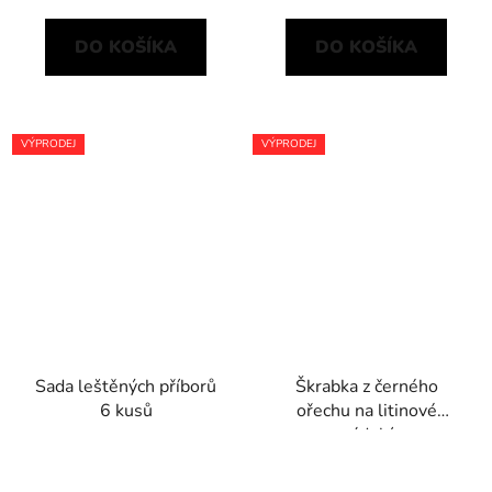
DO KOŠÍKA
DO KOŠÍKA
VÝPRODEJ
VÝPRODEJ
Sada leštěných příborů
Škrabka z černého
6 kusů
ořechu na litinové
nádobí