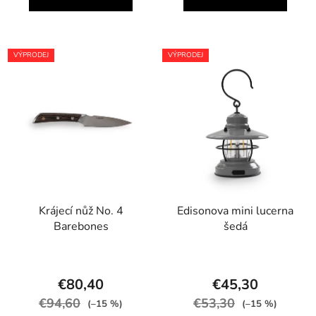
VÝPRODEJ
VÝPRODEJ
Krájecí nůž No. 4
Edisonova mini lucerna
Barebones
šedá
€80,40
€45,30
€94,60
€53,30
(–15 %)
(–15 %)