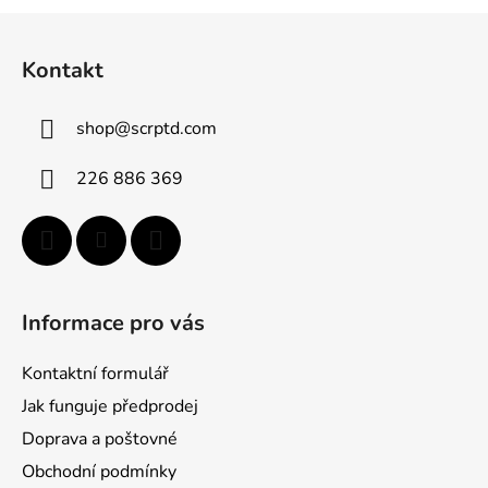
Z
á
Kontakt
p
ä
shop
@
scrptd.com
t
i
226 886 369
e
Informace pro vás
Kontaktní formulář
Jak funguje předprodej
Doprava a poštovné
Obchodní podmínky