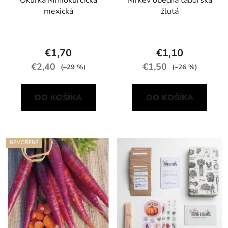
Okurka Miniokurčička
Mrkev obecná táborská
mexická
žlutá
€1,70
€1,10
€2,40
€1,50
(–29 %)
(–26 %)
DO KOŠÍKA
DO KOŠÍKA
NEMOŘENÉ