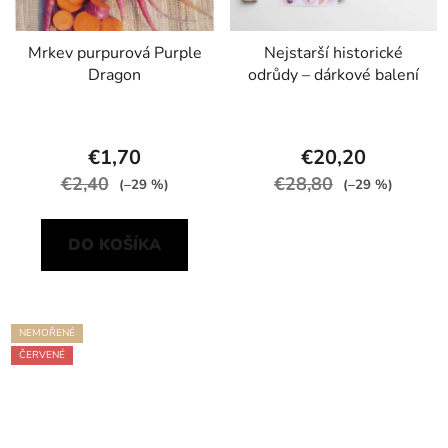
Mrkev purpurová Purple
Nejstarší historické
Dragon
odrůdy – dárkové balení
€1,70
€20,20
€2,40
€28,80
(–29 %)
(–29 %)
DO KOŠÍKA
NEMOŘENÉ
ČERVENÉ