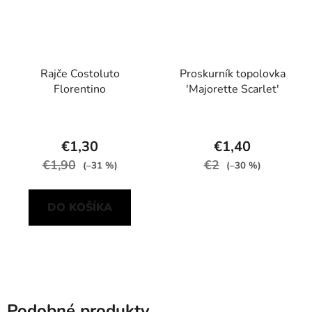
Rajče Costoluto
Proskurník topolovka
Florentino
'Majorette Scarlet'
€1,30
€1,40
€1,90
€2
(–31 %)
(–30 %)
DO KOŠÍKA
Podobné produkty