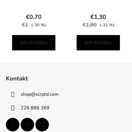
€0,70
€1,30
€1
€1,90
(–30 %)
(–31 %)
DO KOŠÍKA
DO KOŠÍKA
Z
á
Kontakt
p
ä
shop
@
scrptd.com
t
i
226 886 369
e