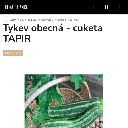
Prejsť
Hľadať
NÁKUP
na
KOŠÍK
obsah
Domov
/
Semínka
/
Tykev obecná - cuketa TAPIR
Tykev obecná - cuketa
TAPIR
NEMOŘENÉ