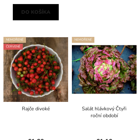
DO KOŠÍKA
NEMOŘENÉ
NEMOŘENÉ
ČERVENÉ
Rajče divoké
Salát hlávkový Čtyři
roční období