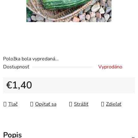
Položka bola vypredaná…
Dostupnosť
Vyprodáno
€1,40
Jednotková cena:
Tlač
Opýtať sa
Strážiť
Zdieľať
Popis