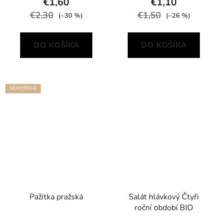
€1,60
€1,10
€2,30
€1,50
(–30 %)
(–26 %)
DO KOŠÍKA
DO KOŠÍKA
NEMOŘENÉ
Pažitka pražská
Salát hlávkový Čtyři
roční období BIO