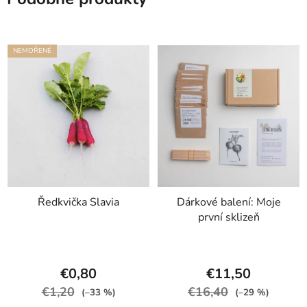
NEMOŘENÉ
Ředkvička Slavia
Dárkové balení: Moje
první sklizeň
€0,80
€11,50
€1,20
€16,40
(–33 %)
(–29 %)