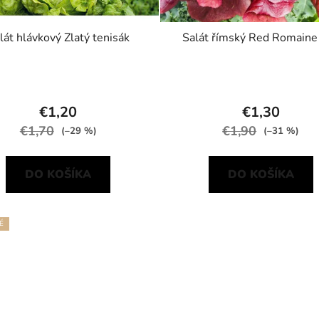
lát hlávkový Zlatý tenisák
Salát římský Red Romaine
€1,20
€1,30
€1,70
€1,90
(–29 %)
(–31 %)
DO KOŠÍKA
DO KOŠÍKA
É