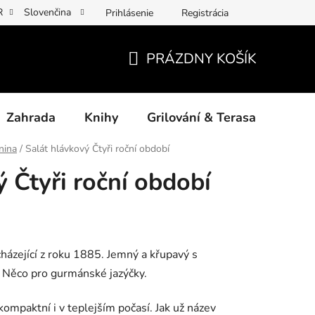
R
Slovenčina
Prihlásenie
Registrácia
y osobních údajů
Povinné informace a odkazy ÚKZÚZ
Jak p
PRÁZDNY KOŠÍK
NÁKUPNÝ
KOŠÍK
Zahrada
Knihy
Grilování & Terasa
Dárk
nina
/
Salát hlávkový Čtyři roční období
 Čtyři roční období
házející z roku 1885. Jemný a křupavý s
Něco pro gurmánské jazýčky.
í kompaktní
i v teplejším počasí. Jak už název