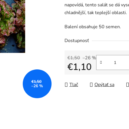
napovídá, tento salát se dá vy
chladnější,
tak
teplejší
oblasti.
Balení obsahuje 50 semen.
Dostupnosť
€1,50
–26 %
€1,10
Jednotková cena:
€1,50
Tlač
Opýtať sa
–26 %