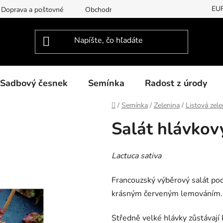
EU
Doprava a poštovné
Obchodní podmínky
Podmínky ochran
Sadbový česnek
Semínka
Radost z úrody
Domov
/
Semínka
/
Zelenina
/
Listová zele
Salát hlávkový
Lactuca sativa
Francouzský výběrový salát poc
krásným červeným lemováním. 
Středně velké hlávky zůstávaj