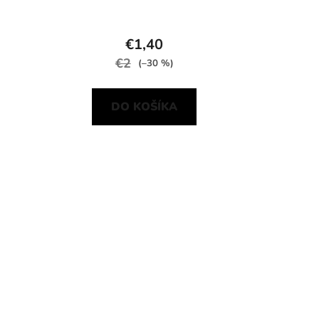
€1,40
€2
(–30 %)
DO KOŠÍKA