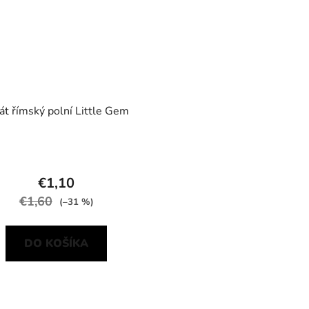
át římský polní Little Gem
€1,10
€1,60
(–31 %)
DO KOŠÍKA