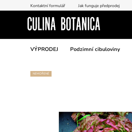
Prejsť
Kontaktní formulář
Jak funguje předprodej
na
obsah
VÝPRODEJ
Podzimní cibuloviny
NEMOŘENÉ