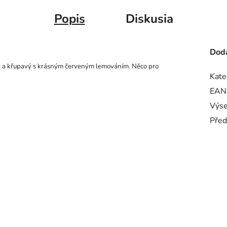
Popis
Diskusia
Doda
ný a křupavý s krásným červeným lemováním. Něco pro
Kate
EAN
Výse
Před