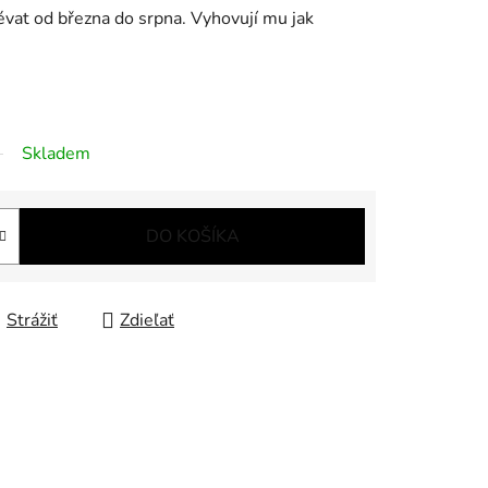
sévat
od
března
do
srpna.
Vyhovují
mu
jak
Skladem
DO KOŠÍKA
Strážiť
Zdieľať