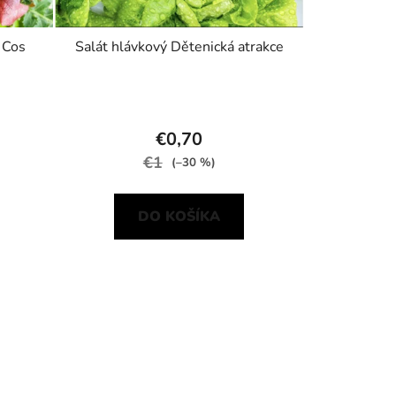
 Cos
Salát hlávkový Dětenická atrakce
€0,70
€1
(–30 %)
DO KOŠÍKA