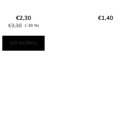
€2,30
€1,40
€3,30
(–30 %)
DO KOŠÍKA