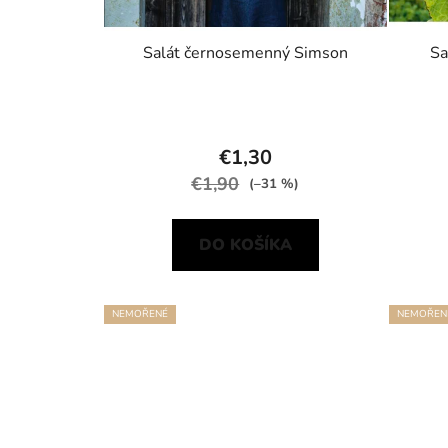
Salát černosemenný Simson
Sa
€1,30
€1,90
(–31 %)
DO KOŠÍKA
NEMOŘENÉ
NEMOŘEN