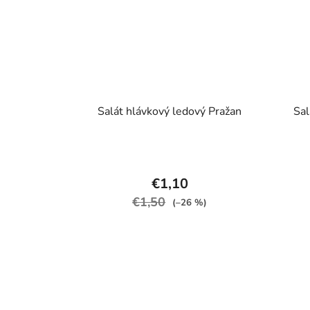
Salát hlávkový ledový Pražan
Sal
€1,10
€1,50
(–26 %)