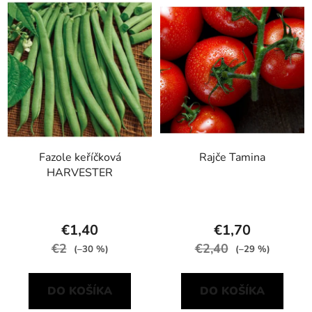
Fazole keříčková
Rajče Tamina
HARVESTER
€1,40
€1,70
€2
€2,40
(–30 %)
(–29 %)
DO KOŠÍKA
DO KOŠÍKA