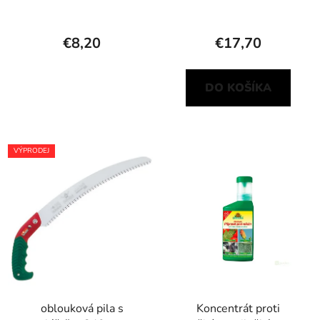
žravým a savým
škůdcům
€8,20
€17,70
DO KOŠÍKA
VÝPRODEJ
oblouková pila s
Koncentrát proti