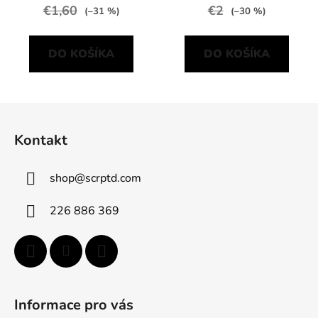
€1,60
€2
(–31 %)
(–30 %)
DO KOŠÍKA
DO KOŠÍKA
Z
á
Kontakt
p
ä
shop
@
scrptd.com
t
i
226 886 369
e
Informace pro vás