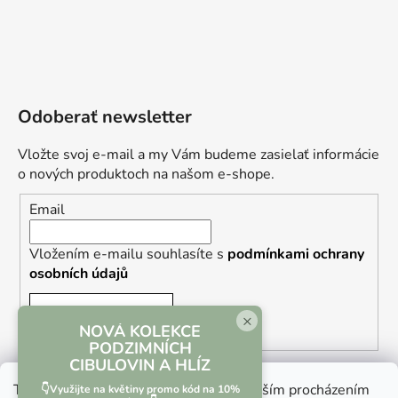
Odoberať newsletter
Vložte svoj e-mail a my Vám budeme zasielať informácie
o nových produktoch na našom e-shope.
Email
Vložením e-mailu souhlasíte s
podmínkami ochrany
osobních údajů
PRIHLÁSIŤ SA
×
NOVÁ KOLEKCE
PODZIMNÍCH
CIBULOVIN A HLÍZ
Tento web používá soubory cookie. Dalším procházením
👇Využijte na květiny promo kód na 10%