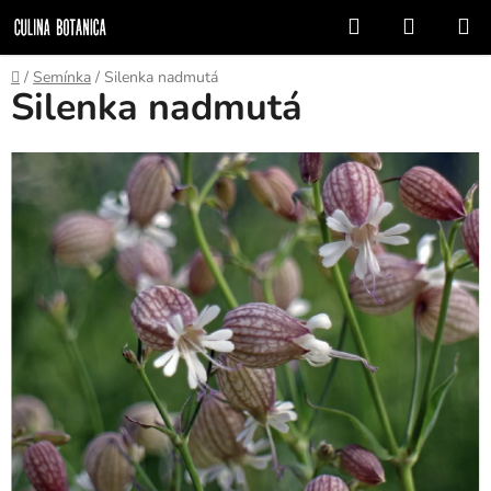
Prejsť
Hľadať
NÁKUP
na
KOŠÍK
obsah
Domov
/
Semínka
/
Silenka nadmutá
Silenka nadmutá