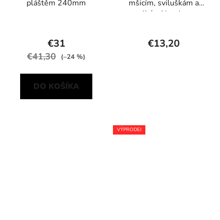
pláštěm 240mm
mšicím, sviluškám a
molicím Neudosan
Neudorff 250 ml
€31
€13,20
€41,30
(–24 %)
DO KOŠÍKA
VÝPRODEJ