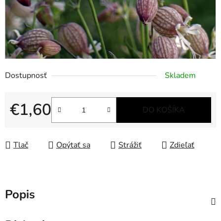
Dostupnosť
Skladem
€1,60
DO KOŠÍKA
Jednotková cena:
Tlač
Opýtať sa
Strážiť
Zdieľať
Popis