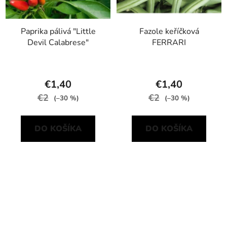
Paprika pálivá "Little
Fazole keříčková
Devil Calabrese"
FERRARI
€1,40
€1,40
€2
€2
(–30 %)
(–30 %)
DO KOŠÍKA
DO KOŠÍKA