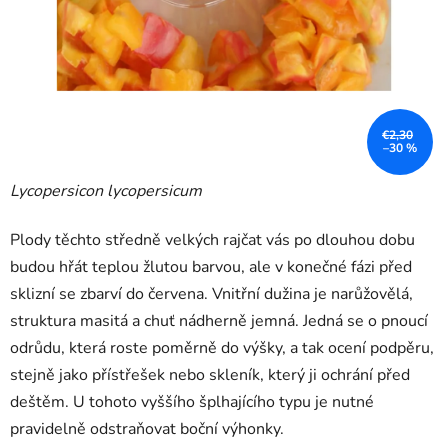
€2,30
–30 %
Lycopersicon lycopersicum
Plody těchto středně velkých rajčat vás po dlouhou dobu
budou hřát teplou žlutou barvou, ale v konečné fázi před
sklizní se zbarví do červena. Vnitřní dužina je narůžovělá,
struktura masitá a chuť nádherně jemná. Jedná se o pnoucí
odrůdu, která roste poměrně do výšky, a tak ocení podpěru,
stejně jako přístřešek nebo skleník, který ji ochrání před
deštěm. U tohoto vyššího šplhajícího typu je nutné
pravidelně odstraňovat boční výhonky.