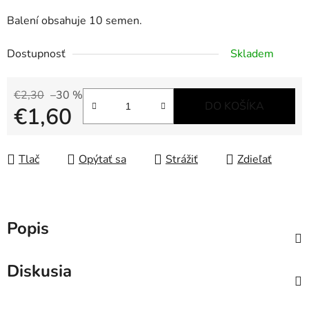
Balení obsahuje 10 semen.
Dostupnosť
Skladem
€2,30
–30 %
DO KOŠÍKA
€1,60
Jednotková cena:
Tlač
Opýtať sa
Strážiť
Zdieľať
Popis
Diskusia