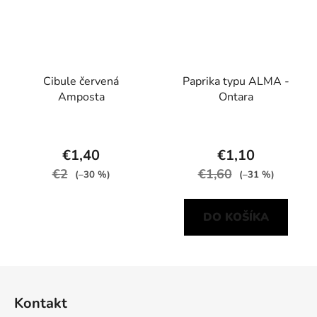
Cibule červená
Paprika typu ALMA -
Amposta
Ontara
€1,40
€1,10
€2
€1,60
(–30 %)
(–31 %)
DO KOŠÍKA
Z
á
Kontakt
p