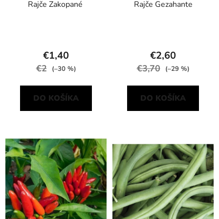
Rajče Zakopané
Rajče Gezahante
€1,40
€2,60
€2
€3,70
(–30 %)
(–29 %)
DO KOŠÍKA
DO KOŠÍKA