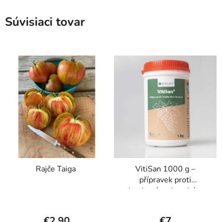
Súvisiaci tovar
Rajče Taiga
VitiSan 1000 g –
přípravek proti
houbovým chorobám
€2,90
€7