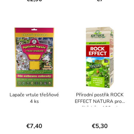
Lapače vrtule třešňové
Přírodní postřik ROCK
4 ks
EFFECT NATURA proti
škůdcům 100 ml
€7,40
€5,30