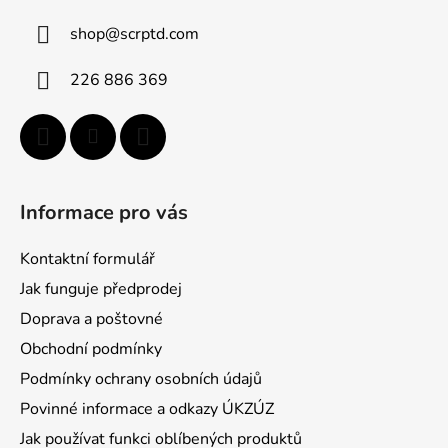
ä
shop
@
scrptd.com
t
i
226 886 369
e
Informace pro vás
Kontaktní formulář
Jak funguje předprodej
Doprava a poštovné
Obchodní podmínky
Podmínky ochrany osobních údajů
Povinné informace a odkazy ÚKZÚZ
Jak používat funkci oblíbených produktů