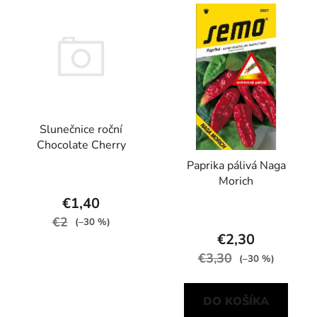
Slunečnice roční
Chocolate Cherry
Paprika pálivá Naga
Morich
€1,40
€2
(–30 %)
€2,30
€3,30
(–30 %)
DO KOŠÍKA