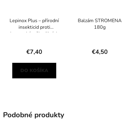
Lepinox Plus – přírodní
Balzám STROMENA
insekticid proti
180g
housenkám škodlivých
motýlů
€7,40
€4,50
DO KOŠÍKA
Podobné produkty