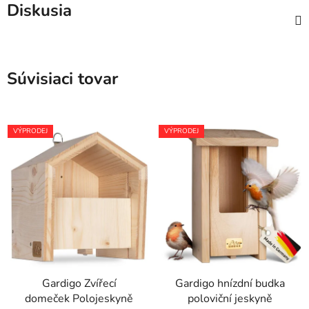
Diskusia
Súvisiaci tovar
VÝPRODEJ
VÝPRODEJ
Gardigo Zvířecí
Gardigo hnízdní budka
domeček Polojeskyně
poloviční jeskyně