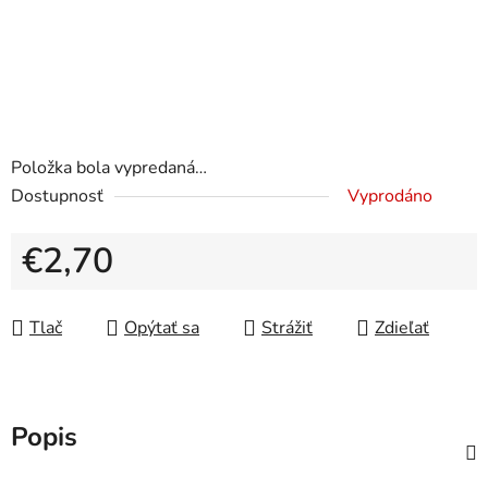
Položka bola vypredaná…
Dostupnosť
Vyprodáno
€2,70
Jednotková cena:
Tlač
Opýtať sa
Strážiť
Zdieľať
Popis