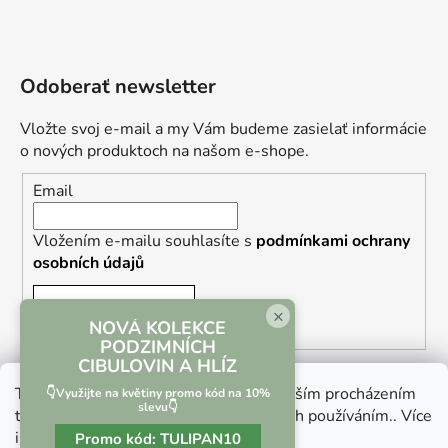
Odoberať newsletter
Vložte svoj e-mail a my Vám budeme zasielať informácie
o nových produktoch na našom e-shope.
Email
Vložením e-mailu souhlasíte s
podmínkami ochrany
osobních údajů
PRIHLÁSIŤ SA
×
NOVÁ KOLEKCE
PODZIMNÍCH
CIBULOVIN A HLÍZ
Tento web používá soubory cookie. Dalším procházením
👇Využijte na květiny promo kód na 10%
slevu👇
tohoto webu vyjadřujete souhlas s jejich používáním.. Více
informací
zde
.
Promo kód:
TULIPAN10