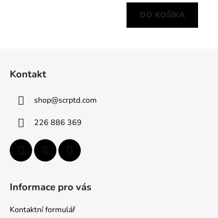
DO KOŠÍKA
Z
á
Kontakt
p
ä
shop
@
scrptd.com
t
i
226 886 369
e
Informace pro vás
Kontaktní formulář