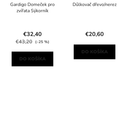
Gardigo Domeček pro
Důlkovač dřevo/nerez
zvířata Sýkorník
€32,40
€20,60
€43,20
(–25 %)
DO KOŠÍKA
DO KOŠÍKA