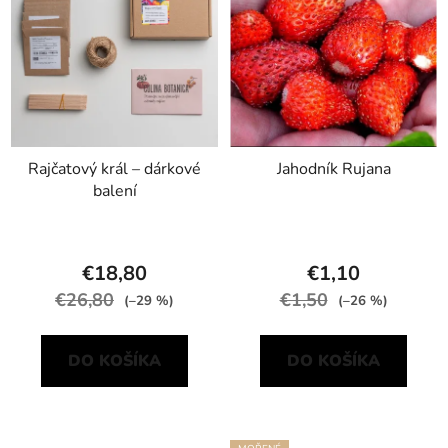
Rajčatový král – dárkové
Jahodník Rujana
balení
€18,80
€1,10
€26,80
€1,50
(–29 %)
(–26 %)
DO KOŠÍKA
DO KOŠÍKA