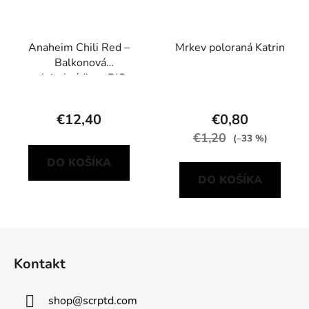
Anaheim Chili Red –
Mrkev poloraná Katrin
Balkonová
minizahrádka s BIO
sadbou
€12,40
€0,80
€1,20
(–33 %)
DO KOŠÍKA
DO KOŠÍKA
Z
á
Kontakt
p
ä
shop
@
scrptd.com
t