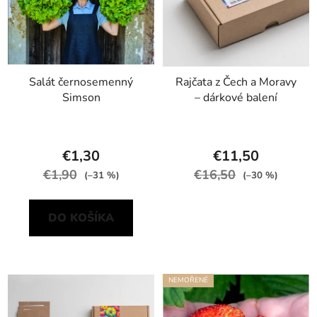
Salát černosemenný
Rajčata z Čech a Moravy
Simson
– dárkové balení
€1,30
€11,50
€1,90
€16,50
(–31 %)
(–30 %)
DO KOŠÍKA
NEMOŘENÉ