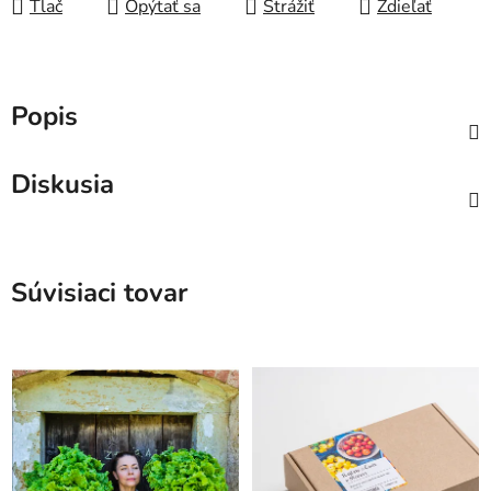
Tlač
Opýtať sa
Strážiť
Zdieľať
Popis
Diskusia
Súvisiaci tovar