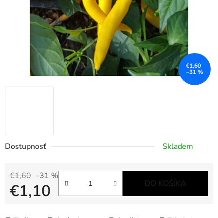
€1,60
–31 %
Dostupnosť
Skladem
€1,60
–31 %
DO KOŠÍKA
€1,10
Jednotková cena: