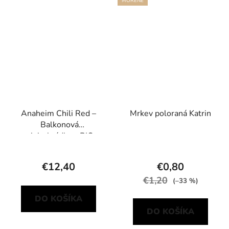
MOŘENÉ
Anaheim Chili Red –
Mrkev poloraná Katrin
Balkonová
minizahrádka s BIO
sadbou
€12,40
€0,80
€1,20
(–33 %)
DO KOŠÍKA
DO KOŠÍKA