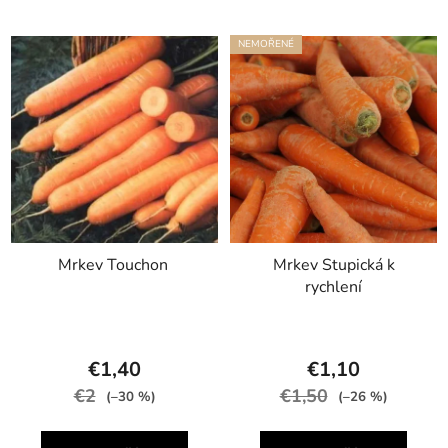
NEMOŘENÉ
Mrkev Touchon
Mrkev Stupická k
rychlení
€1,40
€1,10
€2
€1,50
(–30 %)
(–26 %)