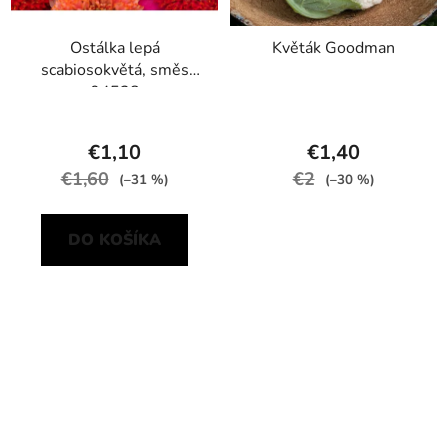
Ostálka lepá
Květák Goodman
scabiosokvětá, směs
04528
€1,10
€1,40
€1,60
€2
(–31 %)
(–30 %)
DO KOŠÍKA