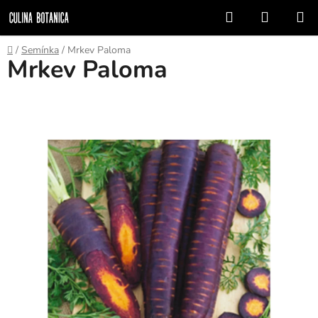
Prejsť
Hľadať
NÁKUP
na
KOŠÍK
obsah
Domov
/
Semínka
/
Mrkev Paloma
Mrkev Paloma