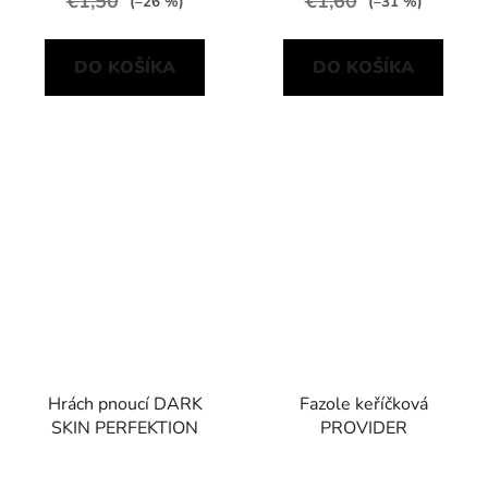
€1,50
€1,60
(–26 %)
(–31 %)
DO KOŠÍKA
DO KOŠÍKA
Hrách pnoucí DARK
Fazole keříčková
SKIN PERFEKTION
PROVIDER