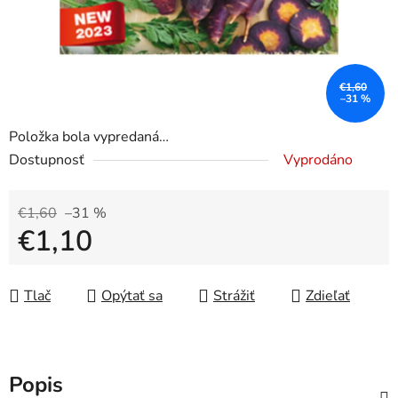
€1,60
–31 %
Položka bola vypredaná…
Dostupnosť
Vyprodáno
€1,60
–31 %
€1,10
Jednotková cena:
Tlač
Opýtať sa
Strážiť
Zdieľať
Popis