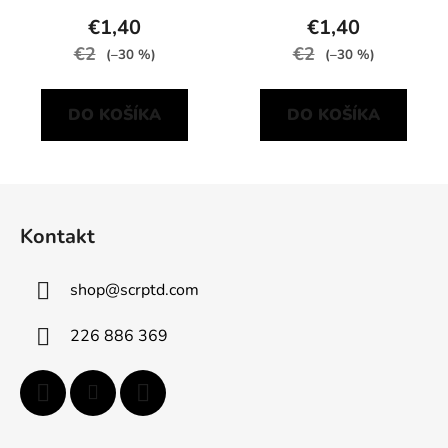
€1,40
€1,40
€2
€2
(–30 %)
(–30 %)
DO KOŠÍKA
DO KOŠÍKA
Z
á
Kontakt
p
ä
shop
@
scrptd.com
t
i
226 886 369
e