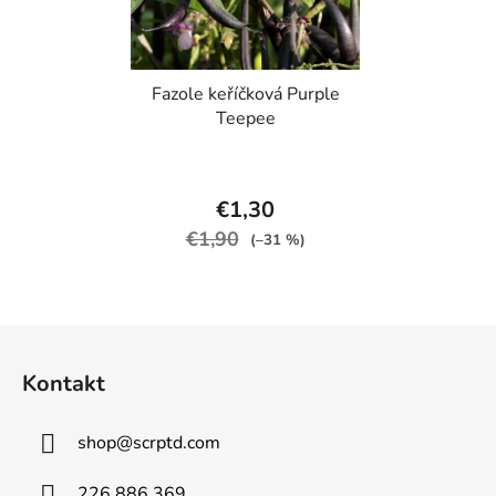
Fazole keříčková Purple
Teepee
€1,30
€1,90
(–31 %)
Z
á
Kontakt
p
ä
shop
@
scrptd.com
t
i
226 886 369