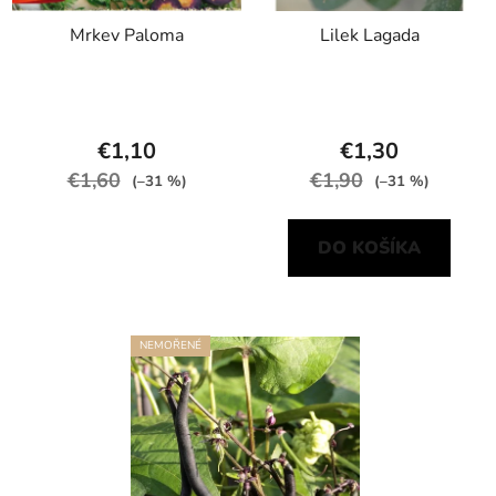
Mrkev Paloma
Lilek Lagada
€1,10
€1,30
€1,60
€1,90
(–31 %)
(–31 %)
DO KOŠÍKA
NEMOŘENÉ