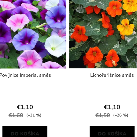
Povíjnice Imperial směs
Lichořeřišnice směs
€1,10
€1,10
€1,60
€1,50
(–31 %)
(–26 %)
DO KOŠÍKA
DO KOŠÍKA