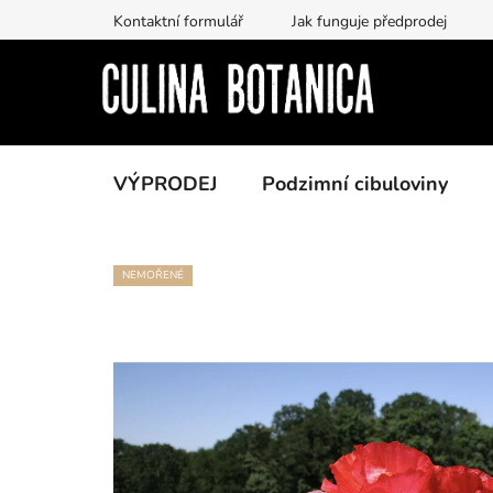
Prejsť
Kontaktní formulář
Jak funguje předprodej
na
obsah
VÝPRODEJ
Podzimní cibuloviny
NEMOŘENÉ