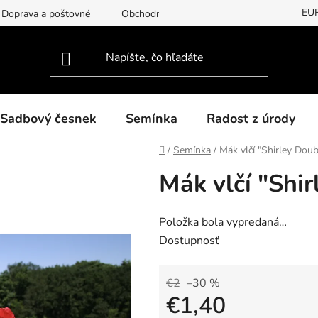
EU
Doprava a poštovné
Obchodní podmínky
Podmínky ochran
Sadbový česnek
Semínka
Radost z úrody
Domov
/
Semínka
/
Mák vlčí "Shirley Doub
Mák vlčí "Shi
Položka bola vypredaná…
Dostupnosť
€2
–30 %
€1,40