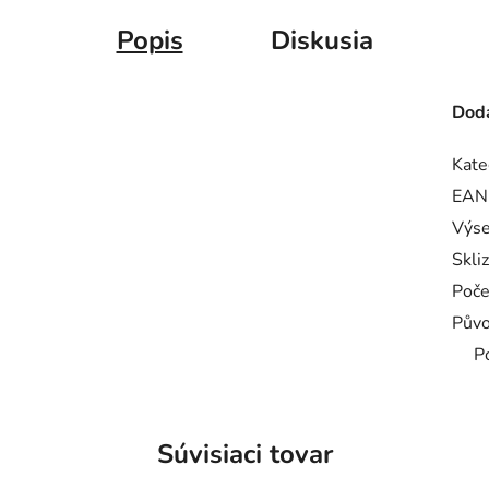
Popis
Diskusia
Doda
Kate
EAN
Výse
Skli
Poče
Pův
P
Súvisiaci tovar