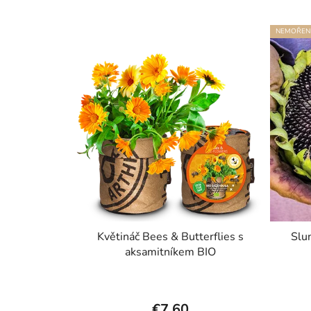
NEMOŘEN
Květináč Bees & Butterflies s
Slu
aksamitníkem BIO
€7,60