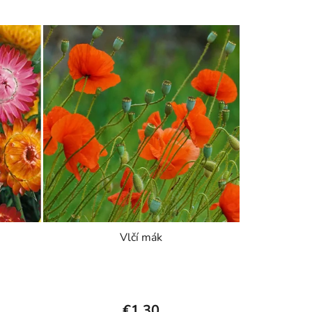
Vlčí mák
€1,30