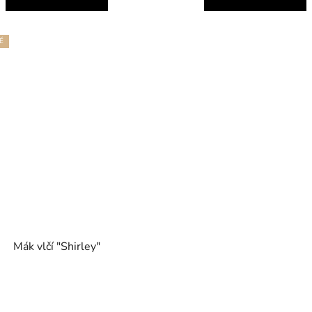
É
Mák vlčí "Shirley"