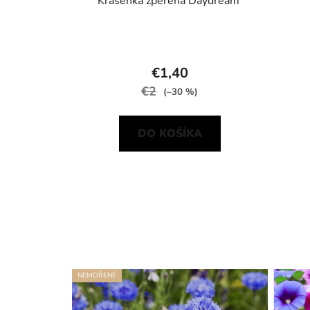
Krásenka zpeřená Daydream
€1,40
€2
(–30 %)
DO KOŠÍKA
NEMOŘENÉ