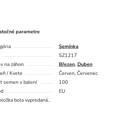
točné parametre
gória
Semínka
SZ1217
v na záhon
Březen
,
Duben
zeň / Kvete
Červen, Červenec
t semen v balení
100
od
EU
oložka bola vypredaná…