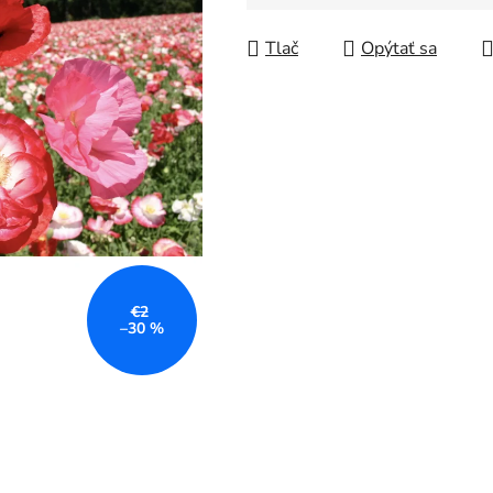
Jednotková cena:
Tlač
Opýtať sa
€2
–30 %