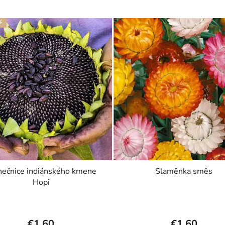
É
nečnice indiánského kmene
Slaměnka směs
Hopi
€1,60
€1,60