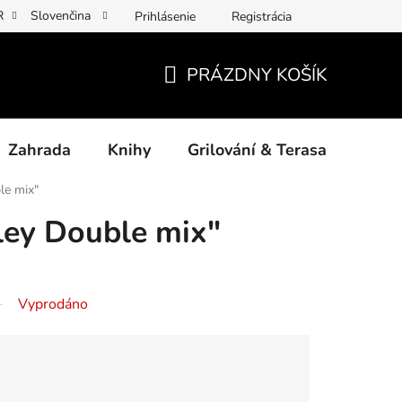
R
Slovenčina
Prihlásenie
Registrácia
y osobních údajů
Povinné informace a odkazy ÚKZÚZ
Jak p
PRÁZDNY KOŠÍK
NÁKUPNÝ
KOŠÍK
Zahrada
Knihy
Grilování & Terasa
Dárk
le mix"
rley Double mix"
Vyprodáno