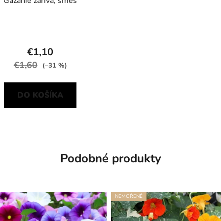
Gazánie zářivá, směs
€1,10
€1,60
(–31 %)
DO KOŠÍKA
Podobné produkty
NEMOŘENÉ