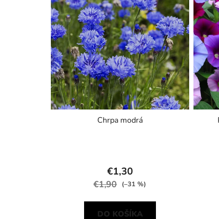
Chrpa modrá
€1,30
€1,90
(–31 %)
DO KOŠÍKA