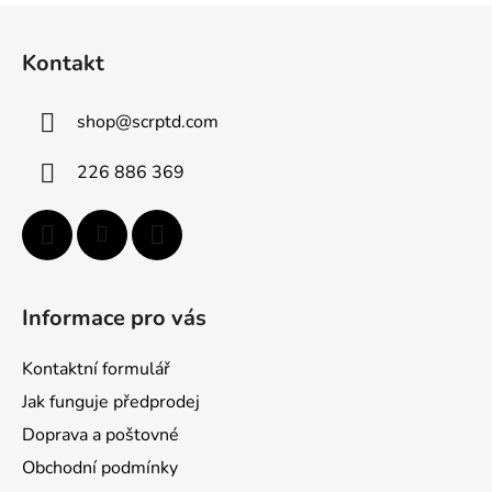
Z
á
Kontakt
p
ä
shop
@
scrptd.com
t
i
226 886 369
e
Informace pro vás
Kontaktní formulář
Jak funguje předprodej
Doprava a poštovné
Obchodní podmínky