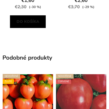
€1,60
€2,60
€2,30
€3,70
(–30 %)
(–29 %)
DO KOŠÍKA
Podobné produkty
NEMOŘENÉ
NEMOŘENÉ
ŽLUTÉ
ČERVENÉ