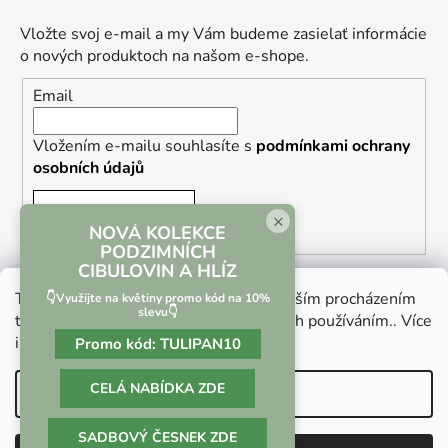
Vložte svoj e-mail a my Vám budeme zasielať informácie
o nových produktoch na našom e-shope.
Email
Vložením e-mailu souhlasíte s
podmínkami ochrany
osobních údajů
PRIHLÁSIŤ SA
×
NOVÁ KOLEKCE
PODZIMNÍCH
CIBULOVIN A HLÍZ
Tento web používá soubory cookie. Dalším procházením
👇Využijte na květiny promo kód na 10%
slevu👇
tohoto webu vyjadřujete souhlas s jejich používáním.. Více
informací
zde
.
Promo kód:
TULIPAN10
Vrácení zboží a reklamace
Kontaktní formulář
CELÁ NABÍDKA ZDE
Nastavenie
SADBOVÝ ČESNEK ZDE
Vytvoril Shoptet