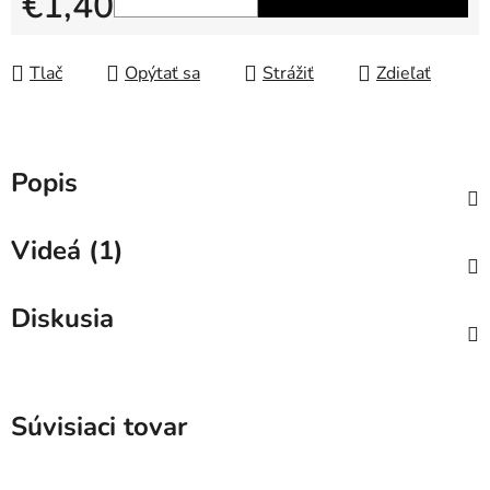
€1,40
Jednotková cena:
Tlač
Opýtať sa
Strážiť
Zdieľať
Popis
Videá (1)
Diskusia
Súvisiaci tovar