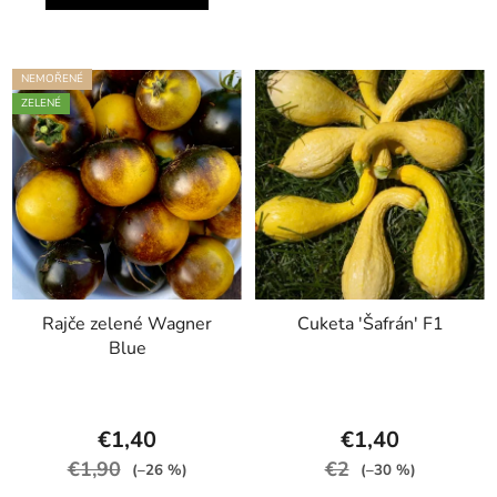
NEMOŘENÉ
ZELENÉ
Rajče zelené Wagner
Cuketa 'Šafrán' F1
Blue
€1,40
€1,40
€1,90
€2
(–26 %)
(–30 %)