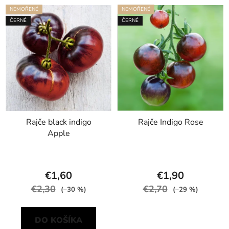
NEMOŘENÉ
NEMOŘENÉ
ČERNÉ
ČERNÉ
Rajče black indigo
Rajče Indigo Rose
Apple
€1,60
€1,90
€2,30
€2,70
(–30 %)
(–29 %)
DO KOŠÍKA