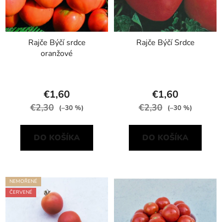
Rajče Býčí srdce
Rajče Býčí Srdce
oranžové
€1,60
€1,60
€2,30
€2,30
(–30 %)
(–30 %)
DO KOŠÍKA
DO KOŠÍKA
NEMOŘENÉ
ČERVENÉ