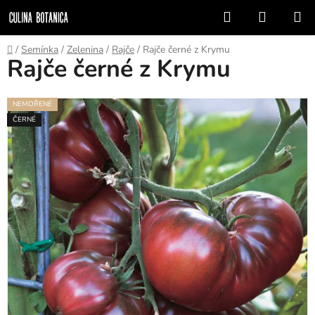
Prejsť
Hľadať
NÁKUP
na
KOŠÍK
obsah
Domov
/
Semínka
/
Zelenina
/
Rajče
/
Rajče černé z Krymu
Rajče černé z Krymu
NEMOŘENÉ
ČERNÉ