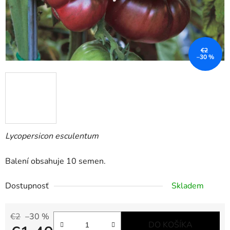
€2
–30 %
Lycopersicon esculentum
Balení obsahuje 10 semen.
Dostupnosť
Skladem
€2
–30 %
DO KOŠÍKA