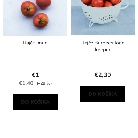
Rajče Imun
Rajče Burpees long
keeper
€1
€2,30
€1,40
(–28 %)
DO KOŠÍKA
DO KOŠÍKA