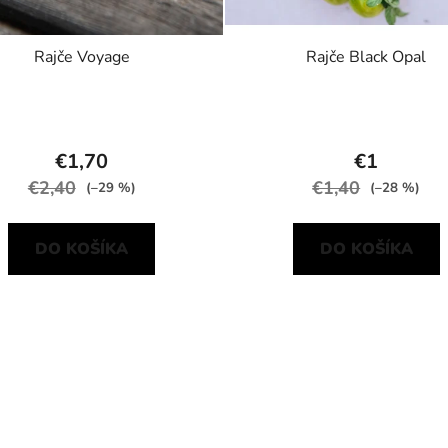
Rajče Voyage
Rajče Black Opal
€1,70
€1
€2,40
€1,40
(–29 %)
(–28 %)
DO KOŠÍKA
DO KOŠÍKA