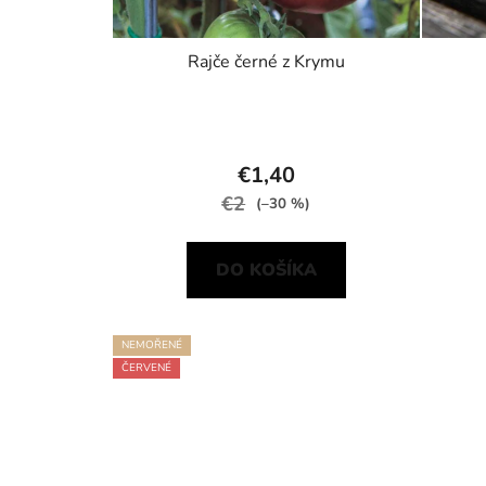
Rajče černé z Krymu
€1,40
€2
(–30 %)
DO KOŠÍKA
NEMOŘENÉ
ČERVENÉ