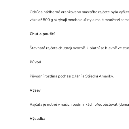
Odrůda nádherně oranžového masitého rajčete byla vyšlecht
váze až 500 g skrývají mnoho dužiny a malé množství semen
Chuť a použití
Šťavnatá rajčata chutnají ovocně. Uplatní se hlavně ve st
Původ
Původní rostlina pochází z Jižní a Střední Ameriky.
Výsev
Rajčata je nutné v našich podmínkách předpěstovat (doma
Výsadba