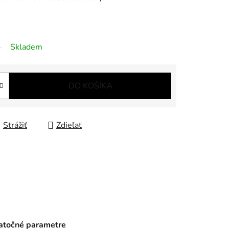
Skladem
DO KOŠÍKA
Strážiť
Zdieľať
točné parametre