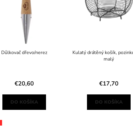
Důlkovač dřevo/nerez
Kulatý drátěný košík, pozink
malý
€20,60
€17,70
DO KOŠÍKA
DO KOŠÍKA