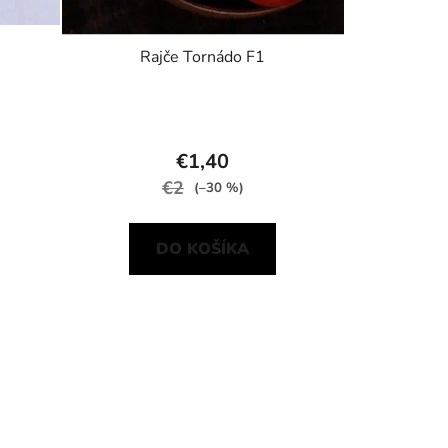
Rajče Tornádo F1
€1,40
€2
(–30 %)
DO KOŠÍKA