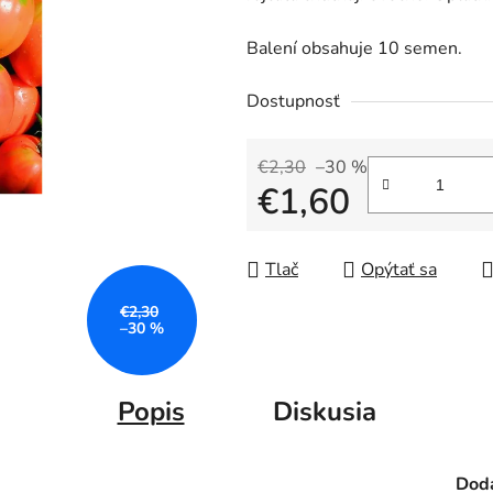
Balení obsahuje 10 semen.
Dostupnosť
€2,30
–30 %
€1,60
Jednotková cena:
Tlač
Opýtať sa
€2,30
–30 %
Popis
Diskusia
Doda