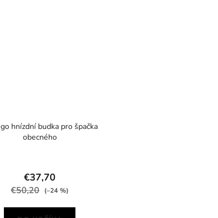
go hnízdní budka pro špačka
obecného
€37,70
€50,20
(–24 %)