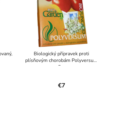
ovaný,
Biologický přípravek proti
plísňovým chorobám Polyversum
5 g
€7