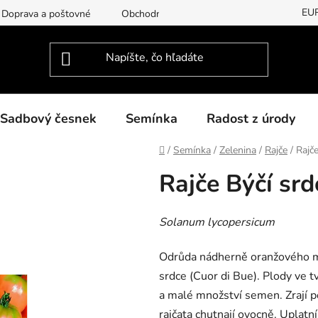
EU
Doprava a poštovné
Obchodní podmínky
Podmínky ochran
Sadbový česnek
Semínka
Radost z úrody
Domov
/
Semínka
/
Zelenina
/
Rajče
/
Rajč
Rajče Býčí sr
Solanum lycopersicum
Odrůda nádherně oranžového ma
srdce (Cuor di Bue). Plody ve t
a malé množství semen. Zrají p
rajčata chutnají ovocně. Uplatn