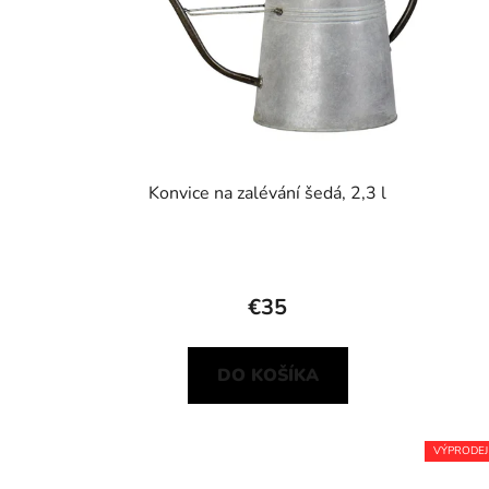
Konvice na zalévání šedá, 2,3 l
€35
DO KOŠÍKA
VÝPRODEJ