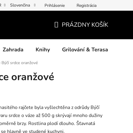
R
Slovenčina
Prihlásenie
Registrácia
y osobních údajů
Povinné informace a odkazy ÚKZÚZ
Jak p
PRÁZDNY KOŠÍK
NÁKUPNÝ
KOŠÍK
Zahrada
Knihy
Grilování & Terasa
Dárk
e Býčí srdce oranžové
dce oranžové
sitého rajčete byla vyšlechtěna z odrůdy Býčí
varu srdce o váze až 500 g skrývají mnoho dužiny
oměrně brzy. Rostlina plodí dlouho. Šťavnatá
í se hlavně ve studené kuchyni.