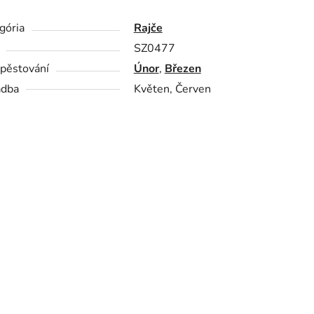
gória
Rajče
SZ0477
pěstování
Únor
,
Březen
adba
Květen, Červen