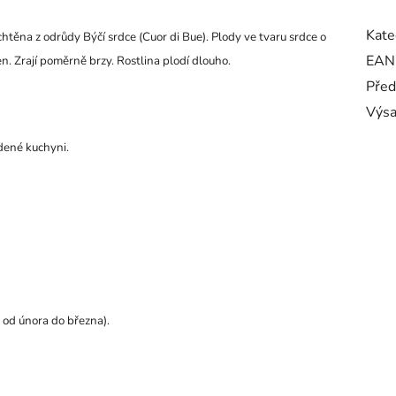
Kate
ěna z odrůdy Býčí srdce (Cuor di Bue). Plody ve tvaru srdce o
EAN
. Zrají poměrně brzy. Rostlina plodí dlouho.
Před
Výs
udené kuchyni.
 od února do března).