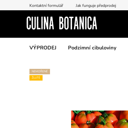
Prejsť
Kontaktní formulář
Jak funguje předprodej
na
obsah
VÝPRODEJ
Podzimní cibuloviny
NEMOŘENÉ
ŽLUTÉ