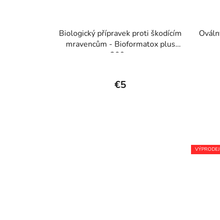
Biologický přípravek proti škodícím
Ováln
mravencům - Bioformatox plus
200 g
€5
VÝPRODEJ