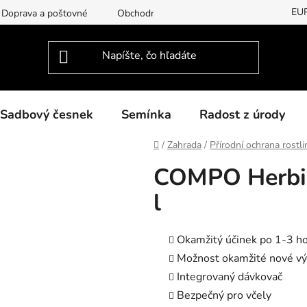
EU
Doprava a poštovné
Obchodní podmínky
Podmínky ochran
Sadbový česnek
Semínka
Radost z úrody
Domov
/
Zahrada
/
Přírodní ochrana rostli
COMPO Herbist
l
Okamžitý účinek po 1-3 h
Možnost okamžité nové v
Integrovaný dávkovač
Bezpečný pro včely