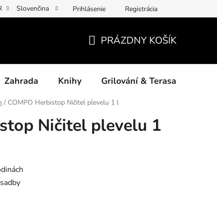
R
Slovenčina
Prihlásenie
Registrácia
y osobních údajů
Povinné informace a odkazy ÚKZÚZ
Jak p
PRÁZDNY KOŠÍK
NÁKUPNÝ
KOŠÍK
Zahrada
Knihy
Grilování & Terasa
Dárk
n
/
COMPO Herbistop Ničitel plevelu 1 l
op Ničitel plevelu 1
odinách
ýsadby