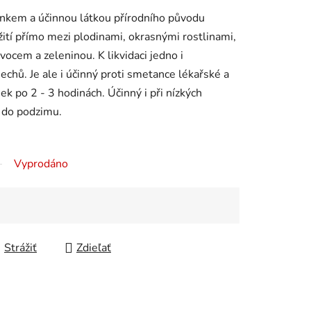
inkem a účinnou látkou přírodního původu
ití přímo mezi plodinami, okrasnými rostlinami,
ocem a zeleninou. K likvidaci jedno i
chů. Je ale i účinný proti smetance lékařské a
nek po 2 - 3 hodinách. Účinný i při nízkých
ž do podzimu.
Vyprodáno
Strážiť
Zdieľať