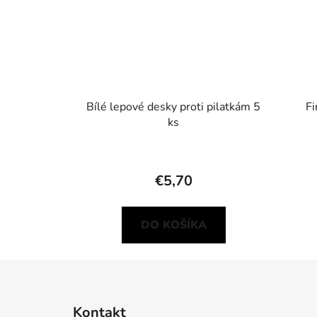
Bílé lepové desky proti pilatkám 5
Fi
ks
€5,70
DO KOŠÍKA
Z
á
Kontakt