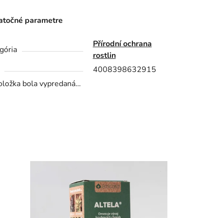
točné parametre
Přírodní ochrana
gória
rostlin
4008398632915
oložka bola vypredaná…