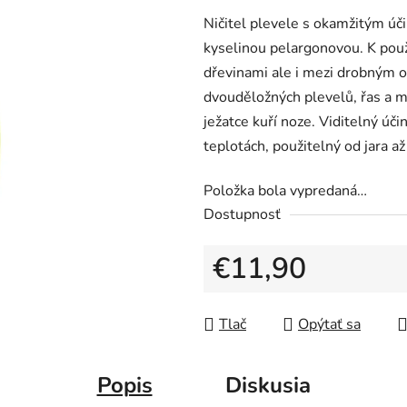
Ničitel plevele s okamžitým úč
kyselinou pelargonovou. K použ
dřevinami ale i mezi drobným ov
dvouděložných plevelů, řas a me
ježatce kuří noze. Viditelný úči
teplotách, použitelný od jara a
Položka bola vypredaná…
Dostupnosť
€11,90
Jednotková cena:
Tlač
Opýtať sa
Popis
Diskusia