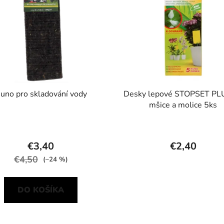
uno pro skladování vody
Desky lepové STOPSET PL
mšice a molice 5ks
€3,40
€2,40
€4,50
(–24 %)
DO KOŠÍKA