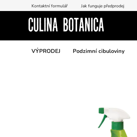
Prejsť
Kontaktní formulář
Jak funguje předprodej
na
obsah
VÝPRODEJ
Podzimní cibuloviny