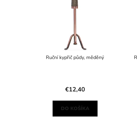
Ruční kypřič půdy, měděný
R
€12,40
DO KOŠÍKA