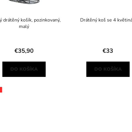
ý drátěný košík, pozinkovaný,
Drátěný koš se 4 květiná
malý
€35,90
€33
DO KOŠÍKA
DO KOŠÍKA