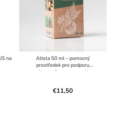
US na
Altela 50 ml – pomocný
prostředek pro podporu
zdravotního stavu rostlin
€11,50