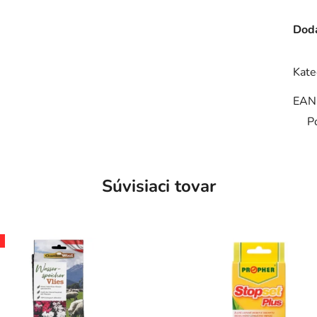
Doda
Kate
EAN
P
Súvisiaci tovar