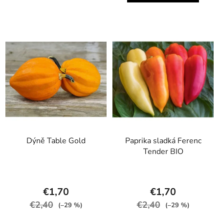
Dýně Table Gold
Paprika sladká Ferenc
Tender BIO
€1,70
€1,70
€2,40
€2,40
(–29 %)
(–29 %)