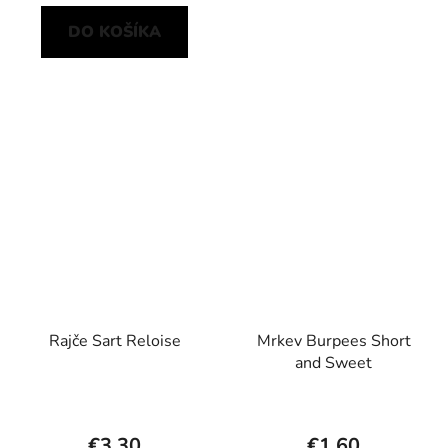
DO KOŠÍKA
Rajče Sart Reloise
Mrkev Burpees Short
and Sweet
€3,30
€1,60