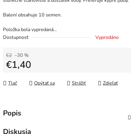
slunečné stanoviště a dostatek vody. Preferuje kypré půdy.
Balení obsahuje 10 semen.
Položka bola vypredaná…
Dostupnosť
Vyprodáno
€2
–30 %
€1,40
Jednotková cena:
Tlač
Opýtať sa
Strážiť
Zdieľať
Popis
Diskusia