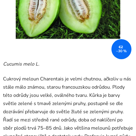
€2
–30 %
Cucumis melo L.
Cukrový meloun Charentais je velmi chutnou, ačkoliv u nás
stále málo známou, starou francouzskou odrůdou. Plody
této odrůdy jsou velké, oválného tvaru. Kůrka je barvy
světle zelené s tmavě zelenými pruhy, postupně se dle
dozrávání přebarvuje do světle žluté se zelenými pruhy.
Řadí se mezi středně rané odrůdy, doba od naklíčení po
sběr plodů trvá 75–85 dnů. Jako většina melounů potřebuje