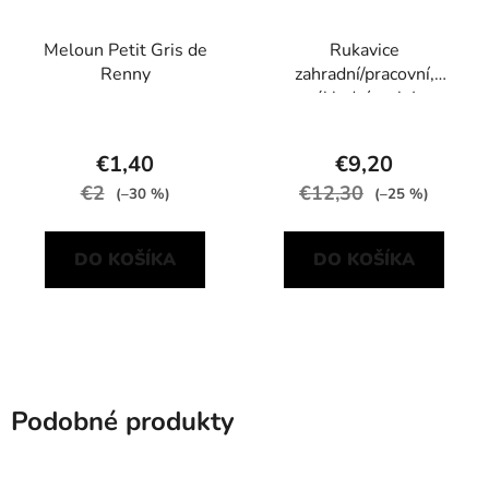
Meloun Petit Gris de
Rukavice
Renny
zahradní/pracovní,
základní, vel. L
€1,40
€9,20
€2
€12,30
(–30 %)
(–25 %)
DO KOŠÍKA
DO KOŠÍKA
Podobné produkty