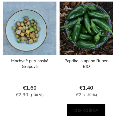
Mochyně peruánská
Paprika Jalapeno Ruben
Grepová
BIO
€1,60
€1,40
€2,30
€2
(–30 %)
(–30 %)
DO KOŠÍKA