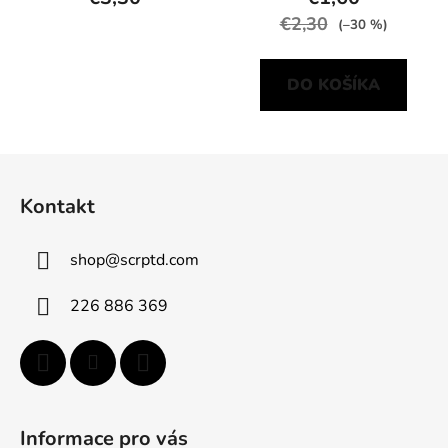
€2,30
(–30 %)
DO KOŠÍKA
Z
á
Kontakt
p
ä
shop
@
scrptd.com
t
i
226 886 369
e
Informace pro vás