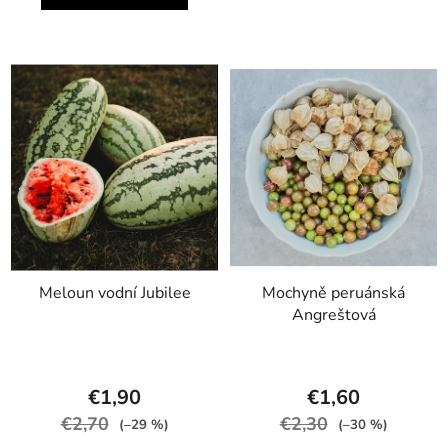
Meloun vodní Jubilee
Mochyně peruánská
Angreštová
€1,90
€1,60
€2,70
€2,30
(–29 %)
(–30 %)