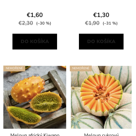
€1,60
€1,30
€2,30
€1,90
(–30 %)
(–31 %)
DO KOŠÍKA
DO KOŠÍKA
NEMOŘENÉ
NEMOŘENÉ
Meloun africký Kiwano
Meloun cukrový