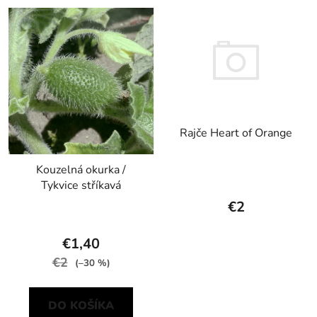
Rajče Heart of Orange
Kouzelná okurka /
Tykvice stříkavá
€2
€1,40
€2
(–30 %)
DO KOŠÍKA