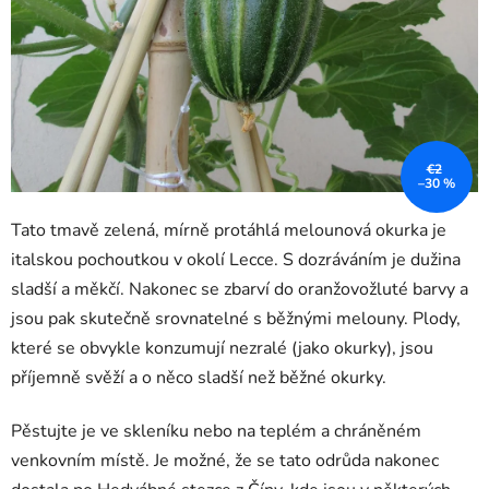
€2
–30 %
Tato tmavě zelená, mírně protáhlá melounová okurka je
italskou pochoutkou v okolí Lecce. S dozráváním je dužina
sladší a měkčí. Nakonec se zbarví do oranžovožluté barvy a
jsou pak skutečně srovnatelné s běžnými melouny. Plody,
které se obvykle konzumují nezralé (jako okurky), jsou
příjemně svěží a o něco sladší než běžné okurky.
Pěstujte je ve skleníku nebo na teplém a chráněném
venkovním místě. Je možné, že se tato odrůda nakonec