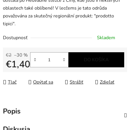
dostala po Hedvábné stezce z Číny, kde jsou v některých
oblastech také oblíbené! V lecčems je tato odrůda
považována za skutečný regionální produkt: "prodotto
tipici".
Dostupnosť
Skladem
€2
–30 %
DO KOŠÍKA
€1,40
Jednotková cena:
Tlač
Opýtať sa
Strážiť
Zdieľať
Popis
Diskusia