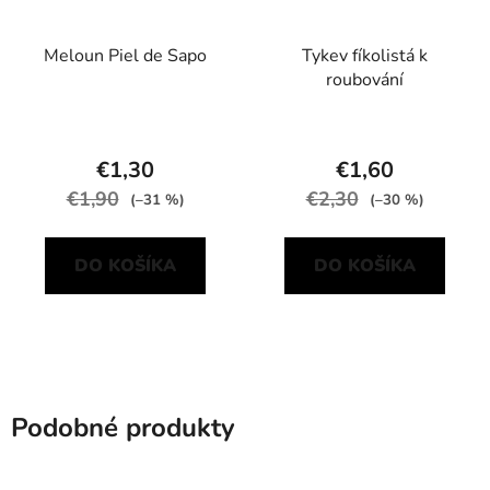
Meloun Piel de Sapo
Tykev fíkolistá k
roubování
€1,30
€1,60
€1,90
€2,30
(–31 %)
(–30 %)
DO KOŠÍKA
DO KOŠÍKA
Podobné produkty